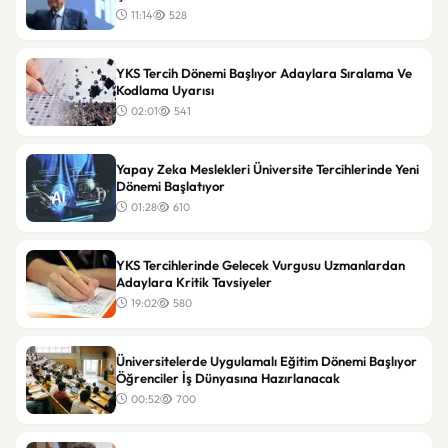
11:14
528
YKS Tercih Dönemi Başlıyor Adaylara Sıralama Ve
Kodlama Uyarısı
02:01
541
Yapay Zeka Meslekleri Üniversite Tercihlerinde Yeni
Dönemi Başlatıyor
01:28
610
YKS Tercihlerinde Gelecek Vurgusu Uzmanlardan
Adaylara Kritik Tavsiyeler
19:02
580
Üniversitelerde Uygulamalı Eğitim Dönemi Başlıyor
Öğrenciler İş Dünyasına Hazırlanacak
00:52
700