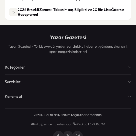
2026 Emekli Zammı: Taban Maaş Bilgileri ve 20 Bin Lira Ödeme
5
Hesaplama!
Yazar Gazetesi
Yazar Gazetesi - Türkiye ve dünyadan son dakika haberler, gündem, ekonomi,
spor, magazin haberleri
Kategoriler
Servisler
Kurumsal
Gizlilik Politikası
Kullanım Koşulları
Site Haritası
info@yazargazetesi.com
+90 501 379 08 08