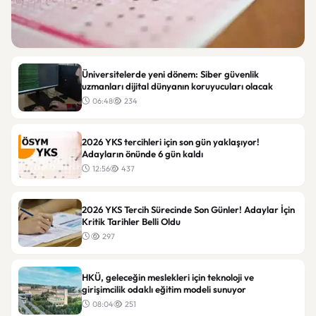
Eğitim
Üniversitelerde yeni dönem: Siber güvenlik
YÖKDİL/2 sınavı pazar günü yapılacak: 104 bin 529
uzmanları dijital dünyanın koruyucuları olacak
aday ter dökecek
06:48
234
23:48
132
2026 YKS tercihleri için son gün yaklaşıyor!
Adayların önünde 6 gün kaldı
12:56
437
2026 YKS Tercih Sürecinde Son Günler! Adaylar İçin
Kritik Tarihler Belli Oldu
297
HKÜ, geleceğin meslekleri için teknoloji ve
girişimcilik odaklı eğitim modeli sunuyor
08:04
251