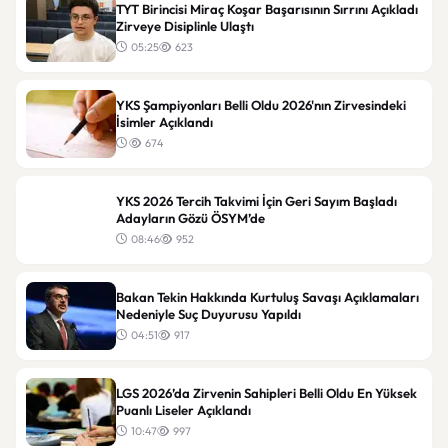
TYT Birincisi Miraç Koşar Başarısının Sırrını Açıkladı
Zirveye Disiplinle Ulaştı
05:25
623
YKS Şampiyonları Belli Oldu 2026'nın Zirvesindeki
İsimler Açıklandı
674
YKS 2026 Tercih Takvimi İçin Geri Sayım Başladı
Adayların Gözü ÖSYM’de
08:46
952
Bakan Tekin Hakkında Kurtuluş Savaşı Açıklamaları
Nedeniyle Suç Duyurusu Yapıldı
04:51
917
LGS 2026’da Zirvenin Sahipleri Belli Oldu En Yüksek
Puanlı Liseler Açıklandı
10:47
997