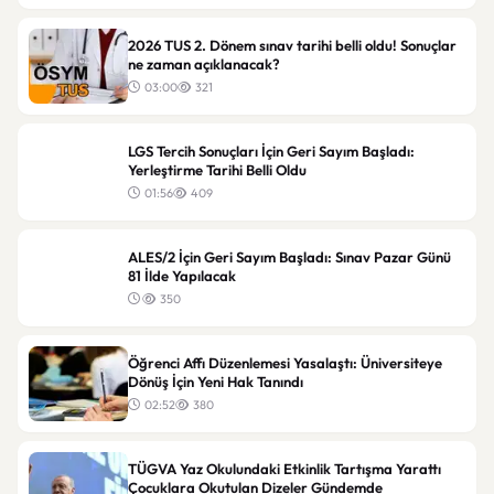
2026 TUS 2. Dönem sınav tarihi belli oldu! Sonuçlar
ne zaman açıklanacak?
03:00
321
LGS Tercih Sonuçları İçin Geri Sayım Başladı:
Yerleştirme Tarihi Belli Oldu
01:56
409
ALES/2 İçin Geri Sayım Başladı: Sınav Pazar Günü
81 İlde Yapılacak
350
Öğrenci Affı Düzenlemesi Yasalaştı: Üniversiteye
Dönüş İçin Yeni Hak Tanındı
02:52
380
TÜGVA Yaz Okulundaki Etkinlik Tartışma Yarattı
Çocuklara Okutulan Dizeler Gündemde