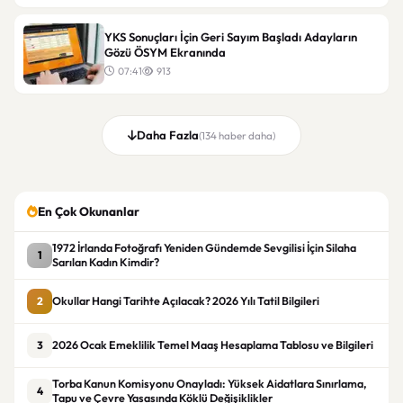
YKS Sonuçları İçin Geri Sayım Başladı Adayların
Gözü ÖSYM Ekranında
07:41
913
Daha Fazla
(134 haber daha)
En Çok Okunanlar
1972 İrlanda Fotoğrafı Yeniden Gündemde Sevgilisi İçin Silaha
1
Sarılan Kadın Kimdir?
2
Okullar Hangi Tarihte Açılacak? 2026 Yılı Tatil Bilgileri
3
2026 Ocak Emeklilik Temel Maaş Hesaplama Tablosu ve Bilgileri
Torba Kanun Komisyonu Onayladı: Yüksek Aidatlara Sınırlama,
4
Tapu ve Çevre Yasasında Köklü Değişiklikler