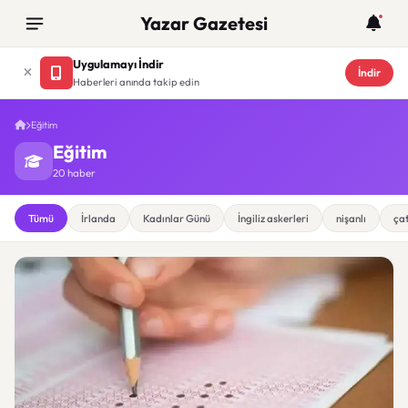
Yazar Gazetesi
Uygulamayı İndir
İndir
Haberleri anında takip edin
Eğitim
Eğitim
20 haber
Tümü
İrlanda
Kadınlar Günü
İngiliz askerleri
nişanlı
ça