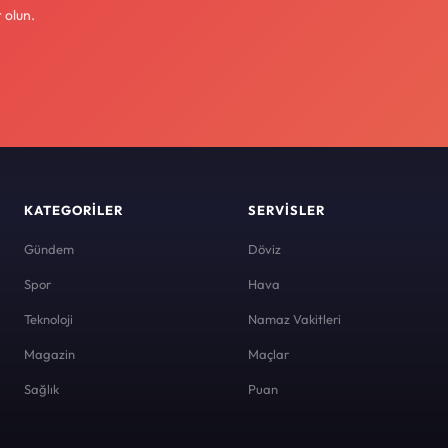
 olun.
KATEGORILER
SERVISLER
Gündem
Döviz
Spor
Hava
Teknoloji
Namaz Vakitleri
Magazin
Maçlar
Sağlık
Puan