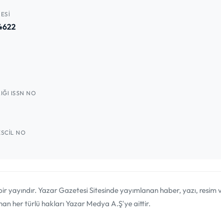
ESI
4622
IĞI ISSN NO
SCIL NO
bir yayındır. Yazar Gazetesi Sitesinde yayımlanan haber, yazı, resim
n her türlü hakları Yazar Medya A.Ş'ye aittir.