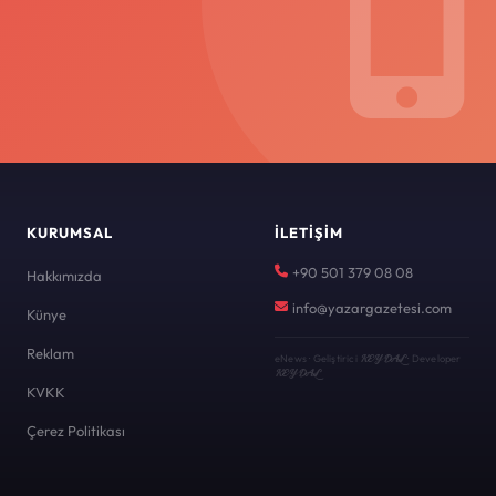
KURUMSAL
İLETIŞIM
+90 501 379 08 08
Hakkımızda
info@yazargazetesi.com
Künye
Reklam
KEYDAL
eNews · Geliştirici
· Developer
KEYDAL
KVKK
Çerez Politikası