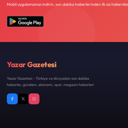
Mobil uygulamamızı indirin, son dakika haberlerinden ilk siz haberdar
Yazar Gazetesi
Yazar Gazetesi - Türkiye ve dünyadan son dakika
haberler, gündem, ekonomi, spor, magazin haberleri