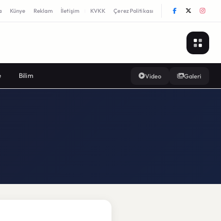
a
Künye
Reklam
İletişim
KVKK
Çerez Politikası
|
e
Bilim
Video
Galeri