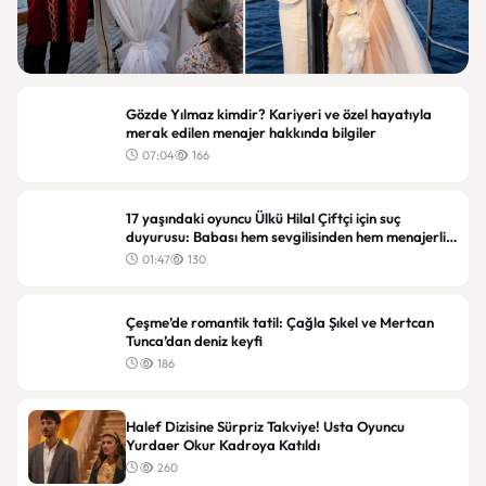
Magazin
Gözde Yılmaz kimdir? Kariyeri ve özel hayatıyla
Ünlü Oyuncu Hare Sürel Mutluluğa “Evet” Dedi:
merak edilen menajer hakkında bilgiler
Oğuz Erdin ile Evlend
07:04
166
04:00
70
17 yaşındaki oyuncu Ülkü Hilal Çiftçi için suç
duyurusu: Babası hem sevgilisinden hem menajerlik
şirketinden şikayetçi oldu
01:47
130
Çeşme’de romantik tatil: Çağla Şıkel ve Mertcan
Tunca’dan deniz keyfi
186
Halef Dizisine Sürpriz Takviye! Usta Oyuncu
Yurdaer Okur Kadroya Katıldı
260