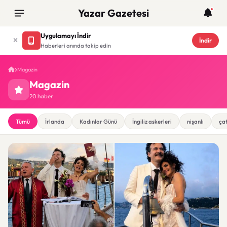
Yazar Gazetesi
Uygulamayı İndir
İndir
Haberleri anında takip edin
Magazin
Magazin
20 haber
Tümü
İrlanda
Kadınlar Günü
İngiliz askerleri
nişanlı
ça