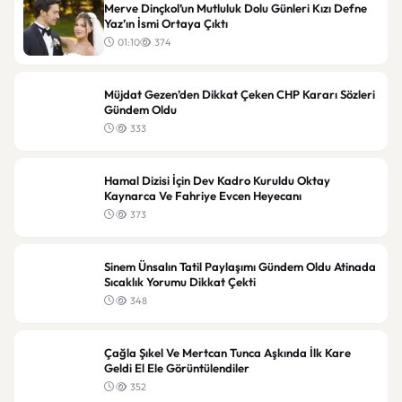
Merve Dinçkol’un Mutluluk Dolu Günleri Kızı Defne
Yaz’ın İsmi Ortaya Çıktı
01:10
374
Müjdat Gezen’den Dikkat Çeken CHP Kararı Sözleri
Gündem Oldu
333
Hamal Dizisi İçin Dev Kadro Kuruldu Oktay
Kaynarca Ve Fahriye Evcen Heyecanı
373
Sinem Ünsalın Tatil Paylaşımı Gündem Oldu Atinada
Sıcaklık Yorumu Dikkat Çekti
348
Çağla Şıkel Ve Mertcan Tunca Aşkında İlk Kare
Geldi El Ele Görüntülendiler
352