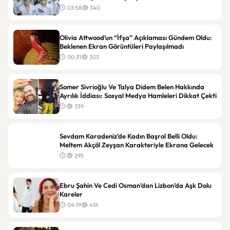
03:58
340
Olivia Attwood’un “İfşa” Açıklaması Gündem Oldu:
Beklenen Ekran Görüntüleri Paylaşılmadı
00:31
303
Somer Sivrioğlu Ve Talya Didem Belen Hakkında
Ayrılık İddiası: Sosyal Medya Hamleleri Dikkat Çekti
339
Sevdam Karadeniz’de Kadın Başrol Belli Oldu:
Meltem Akçöl Zeyşan Karakteriyle Ekrana Gelecek
295
Ebru Şahin Ve Cedi Osman’dan Lizbon’da Aşk Dolu
Kareler
04:19
418