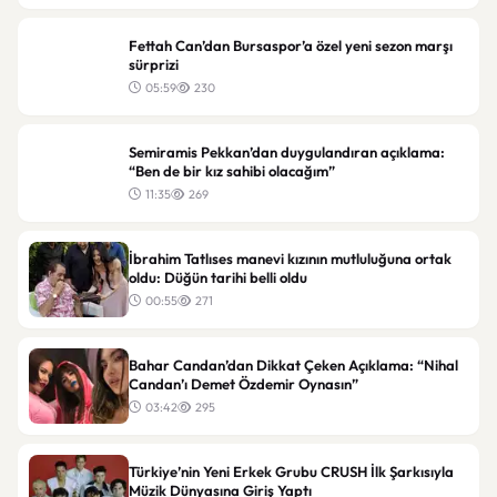
Fettah Can’dan Bursaspor’a özel yeni sezon marşı
sürprizi
05:59
230
Semiramis Pekkan’dan duygulandıran açıklama:
“Ben de bir kız sahibi olacağım”
11:35
269
İbrahim Tatlıses manevi kızının mutluluğuna ortak
oldu: Düğün tarihi belli oldu
00:55
271
Bahar Candan’dan Dikkat Çeken Açıklama: “Nihal
Candan’ı Demet Özdemir Oynasın”
03:42
295
Türkiye’nin Yeni Erkek Grubu CRUSH İlk Şarkısıyla
Müzik Dünyasına Giriş Yaptı