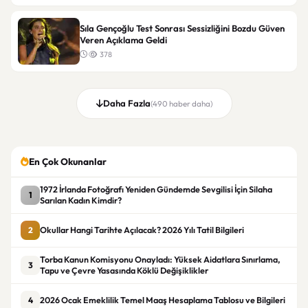
Sıla Gençoğlu Test Sonrası Sessizliğini Bozdu Güven
Veren Açıklama Geldi
378
Daha Fazla
(490 haber daha)
En Çok Okunanlar
1972 İrlanda Fotoğrafı Yeniden Gündemde Sevgilisi İçin Silaha
1
Sarılan Kadın Kimdir?
2
Okullar Hangi Tarihte Açılacak? 2026 Yılı Tatil Bilgileri
Torba Kanun Komisyonu Onayladı: Yüksek Aidatlara Sınırlama,
3
Tapu ve Çevre Yasasında Köklü Değişiklikler
4
2026 Ocak Emeklilik Temel Maaş Hesaplama Tablosu ve Bilgileri