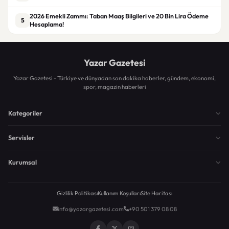
2026 Emekli Zammı: Taban Maaş Bilgileri ve 20 Bin Lira Ödeme
5
Hesaplama!
Yazar Gazetesi
Yazar Gazetesi - Türkiye ve dünyadan son dakika haberler, gündem, ekonomi,
spor, magazin haberleri
Kategoriler
Servisler
Kurumsal
Gizlilik Politikası
Kullanım Koşulları
Site Haritası
info@yazargazetesi.com
+90 501 379 08 08