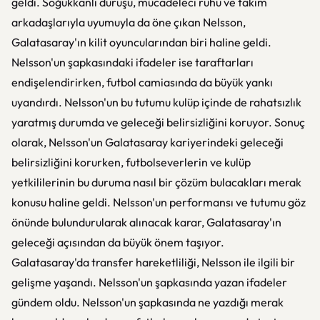
geldi. Soğukkanlı duruşu, mücadeleci ruhu ve takım
arkadaşlarıyla uyumuyla da öne çıkan Nelsson,
Galatasaray'ın kilit oyuncularından biri haline geldi.
Nelsson'un şapkasındaki ifadeler ise taraftarları
endişelendirirken, futbol camiasında da büyük yankı
uyandırdı. Nelsson'un bu tutumu kulüp içinde de rahatsızlık
yaratmış durumda ve geleceği belirsizliğini koruyor. Sonuç
olarak, Nelsson'un Galatasaray kariyerindeki geleceği
belirsizliğini korurken, futbolseverlerin ve kulüp
yetkililerinin bu duruma nasıl bir çözüm bulacakları merak
konusu haline geldi. Nelsson'un performansı ve tutumu göz
önünde bulundurularak alınacak karar, Galatasaray'ın
geleceği açısından da büyük önem taşıyor.
Galatasaray'da transfer hareketliliği, Nelsson ile ilgili bir
gelişme yaşandı. Nelsson'un şapkasında yazan ifadeler
gündem oldu. Nelsson'un şapkasında ne yazdığı merak