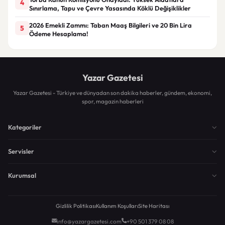
4
Sınırlama, Tapu ve Çevre Yasasında Köklü Değişiklikler
2026 Emekli Zammı: Taban Maaş Bilgileri ve 20 Bin Lira
5
Ödeme Hesaplama!
Yazar Gazetesi
Yazar Gazetesi - Türkiye ve dünyadan son dakika haberler, gündem, ekonomi,
spor, magazin haberleri
Kategoriler
Servisler
Kurumsal
Gizlilik Politikası
Kullanım Koşulları
Site Haritası
info@yazargazetesi.com
+90 501 379 08 08