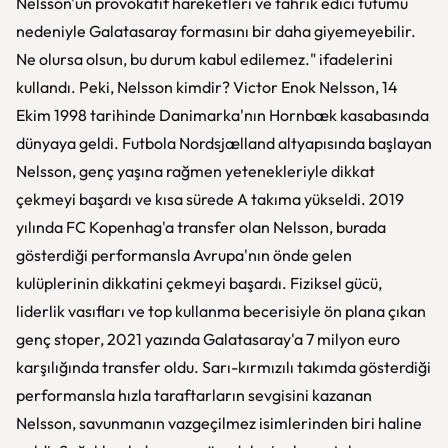
Nelsson'un provokatif hareketleri ve tahrik edici tutumu
nedeniyle Galatasaray formasını bir daha giyemeyebilir.
Ne olursa olsun, bu durum kabul edilemez." ifadelerini
kullandı. Peki, Nelsson kimdir? Victor Enok Nelsson, 14
Ekim 1998 tarihinde Danimarka'nın Hornbæk kasabasında
dünyaya geldi. Futbola Nordsjælland altyapısında başlayan
Nelsson, genç yaşına rağmen yetenekleriyle dikkat
çekmeyi başardı ve kısa sürede A takıma yükseldi. 2019
yılında FC Kopenhag'a transfer olan Nelsson, burada
gösterdiği performansla Avrupa'nın önde gelen
kulüplerinin dikkatini çekmeyi başardı. Fiziksel gücü,
liderlik vasıfları ve top kullanma becerisiyle ön plana çıkan
genç stoper, 2021 yazında Galatasaray'a 7 milyon euro
karşılığında transfer oldu. Sarı-kırmızılı takımda gösterdiği
performansla hızla taraftarların sevgisini kazanan
Nelsson, savunmanın vazgeçilmez isimlerinden biri haline