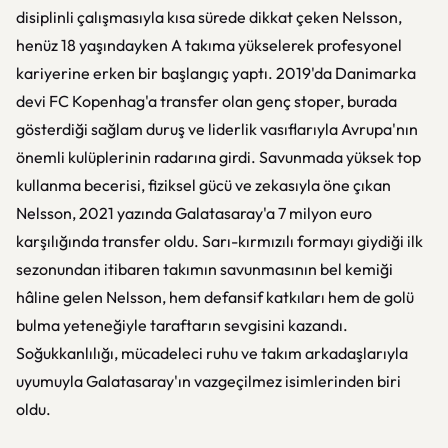
disiplinli çalışmasıyla kısa sürede dikkat çeken Nelsson,
henüz 18 yaşındayken A takıma yükselerek profesyonel
kariyerine erken bir başlangıç yaptı. 2019'da Danimarka
devi FC Kopenhag'a transfer olan genç stoper, burada
gösterdiği sağlam duruş ve liderlik vasıflarıyla Avrupa'nın
önemli kulüplerinin radarına girdi. Savunmada yüksek top
kullanma becerisi, fiziksel gücü ve zekasıyla öne çıkan
Nelsson, 2021 yazında Galatasaray'a 7 milyon euro
karşılığında transfer oldu. Sarı-kırmızılı formayı giydiği ilk
sezonundan itibaren takımın savunmasının bel kemiği
hâline gelen Nelsson, hem defansif katkıları hem de golü
bulma yeteneğiyle taraftarın sevgisini kazandı.
Soğukkanlılığı, mücadeleci ruhu ve takım arkadaşlarıyla
uyumuyla Galatasaray'ın vazgeçilmez isimlerinden biri
oldu.