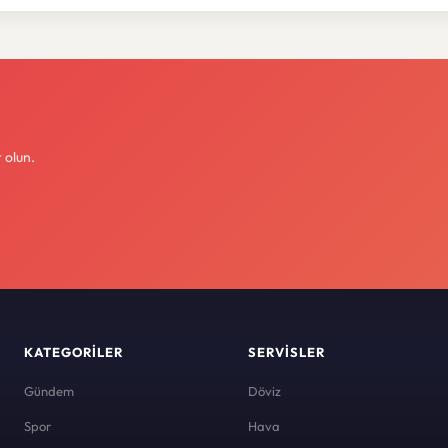
 olun.
KATEGORILER
SERVISLER
Gündem
Döviz
Spor
Hava