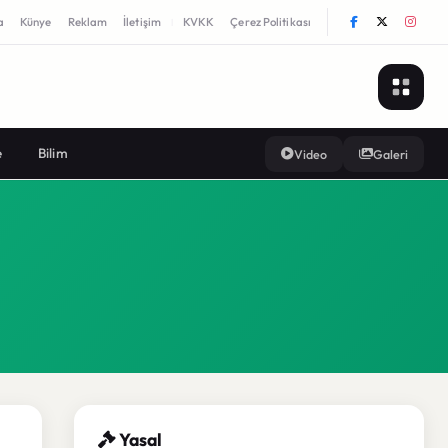
a
Künye
Reklam
İletişim
KVKK
Çerez Politikası
|
e
Bilim
Video
Galeri
Yasal