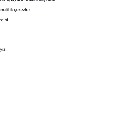
nalitik çerezler
rcihi
yız: