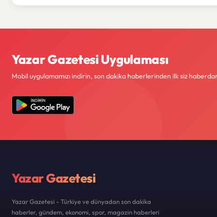
Yazar Gazetesi Uygulaması
Mobil uygulamamızı indirin, son dakika haberlerinden ilk siz haberdar
Yazar Gazetesi
Yazar Gazetesi - Türkiye ve dünyadan son dakika
haberler, gündem, ekonomi, spor, magazin haberleri