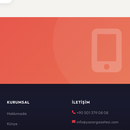
KURUMSAL
İLETIŞIM
+90 501 379 08 08
Hakkımızda
info@yazargazetesi.com
Künye