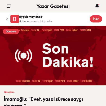
Yazar Gazetesi
Uygulamayı İndir
İndir
Haberleri anında takip edin
Gündem
Gündem
İmamoğlu: "Evet, yasal sürece saygı
duyarım."