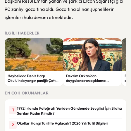
Başkanı Resul Emrah Şahan ve şarkıcı Ercan Sajanstçi gibi
90 zanlıyı gözaltına aldı. Gözaltına alınan şüphelilerin
işlemleri hala devam etmektedir.
İLGILI HABERLER
Heybeliada Deniz Harp
Devrim Özkan’dan
Edi
Okulu’nda yangın paniği: Çatıda
duygulandıran açıklama:
ope
büyük hasar oluştu
“Babaannemi kaybettim”
tut
EN ÇOK OKUNANLAR
1972 İrlanda Fotoğrafı Yeniden Gündemde Sevgilisi İçin Silaha
1
Sarılan Kadın Kimdir?
Okullar Hangi Tarihte Açılacak? 2026 Yılı Tatil Bilgileri
2