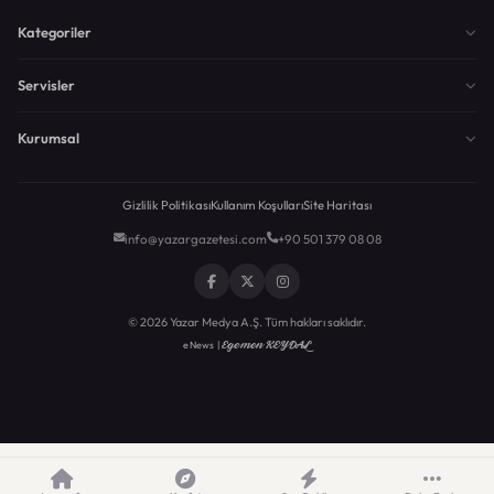
Kategoriler
Servisler
Kurumsal
Gizlilik Politikası
Kullanım Koşulları
Site Haritası
info@yazargazetesi.com
+90 501 379 08 08
© 2026 Yazar Medya A.Ş. Tüm hakları saklıdır.
Egemen KEYDAL
eNews |