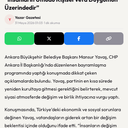
Üzerindedir”
Yazar Gazetesi
Y
31 Mayıs 2026 01:03 · 1 dk okuma
Ankara Büyükşehir Belediye Başkanı
Mansur Yavaş
, CHP
Ankara İl Başkanlığı’nda düzenlenen bayramlaşma
programında yaptığı konuşmada dikkat çeken
açıklamalarda bulundu. Yavaş, partinin en kısa sürede
yeniden kurultaya gitmesi gerektiğini belirterek, mevcut
siyasi atmosferde değişim ve birlik ihtiyacına vurgu yaptı.
Konuşmasında, Türkiye’deki ekonomik ve sosyal sorunlara
değinen Yavaş, vatandaşların giderek artan bir değişim
beklentisi içinde olduğunu ifade etti. “İnsanların değişim