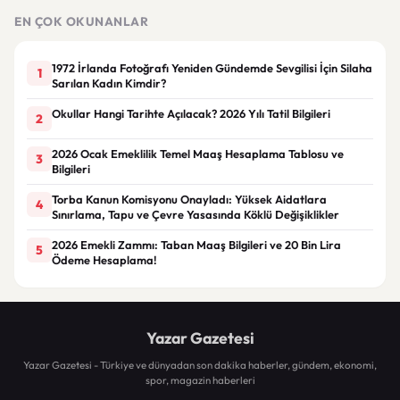
EN ÇOK OKUNANLAR
1972 İrlanda Fotoğrafı Yeniden Gündemde Sevgilisi İçin Silaha
1
Sarılan Kadın Kimdir?
Okullar Hangi Tarihte Açılacak? 2026 Yılı Tatil Bilgileri
2
2026 Ocak Emeklilik Temel Maaş Hesaplama Tablosu ve
3
Bilgileri
Torba Kanun Komisyonu Onayladı: Yüksek Aidatlara
4
Sınırlama, Tapu ve Çevre Yasasında Köklü Değişiklikler
2026 Emekli Zammı: Taban Maaş Bilgileri ve 20 Bin Lira
5
Ödeme Hesaplama!
Yazar Gazetesi
Yazar Gazetesi - Türkiye ve dünyadan son dakika haberler, gündem, ekonomi,
spor, magazin haberleri