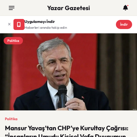
Yazar Gazetesi
Uygulamayı İndir
İndir
Haberleri anında takip edin
Politika
Politika
Mansur Yavaş’tan CHP’ye Kurultay Çağrısı:
“İnsanların Umudu Kişisel Vefa Duygumun