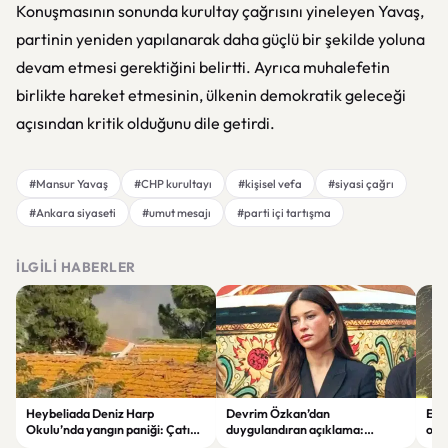
Konuşmasının sonunda kurultay çağrısını yineleyen Yavaş,
partinin yeniden yapılanarak daha güçlü bir şekilde yoluna
devam etmesi gerektiğini belirtti. Ayrıca muhalefetin
birlikte hareket etmesinin, ülkenin demokratik geleceği
açısından kritik olduğunu dile getirdi.
#Mansur Yavaş
#CHP kurultayı
#kişisel vefa
#siyasi çağrı
#Ankara siyaseti
#umut mesajı
#parti içi tartışma
İLGILI HABERLER
Heybeliada Deniz Harp
Devrim Özkan’dan
Edi
Okulu’nda yangın paniği: Çatıda
duygulandıran açıklama:
ope
büyük hasar oluştu
“Babaannemi kaybettim”
tut