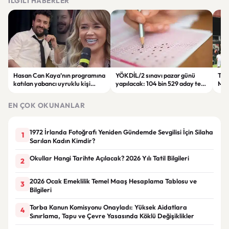
İLGILI HABERLER
Hasan Can Kaya’nın programına
YÖKDİL/2 sınavı pazar günü
Tren
katılan yabancı uyruklu kişi
yapılacak: 104 bin 529 aday ter
Man
çalışma izni olmadığı
dökecek
Bol
gerekçesiyle gözaltına alındı
EN ÇOK OKUNANLAR
1972 İrlanda Fotoğrafı Yeniden Gündemde Sevgilisi İçin Silaha
1
Sarılan Kadın Kimdir?
Okullar Hangi Tarihte Açılacak? 2026 Yılı Tatil Bilgileri
2
2026 Ocak Emeklilik Temel Maaş Hesaplama Tablosu ve
3
Bilgileri
Torba Kanun Komisyonu Onayladı: Yüksek Aidatlara
4
Sınırlama, Tapu ve Çevre Yasasında Köklü Değişiklikler