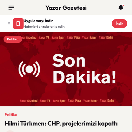
Yazar Gazetesi
Uygulamayı İndir
İndir
Haberleri anında takip edin
Politika
Politika
Hilmi Türkmen: CHP, projelerimizi kapattı