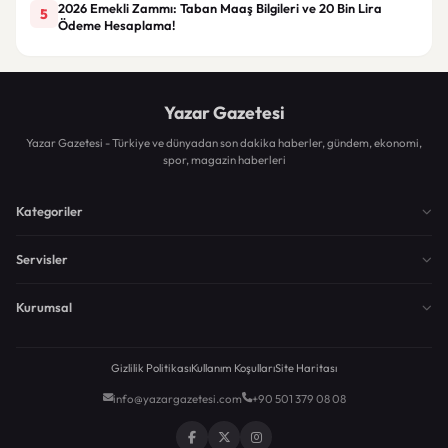
2026 Emekli Zammı: Taban Maaş Bilgileri ve 20 Bin Lira
5
Ödeme Hesaplama!
Yazar Gazetesi
Yazar Gazetesi - Türkiye ve dünyadan son dakika haberler, gündem, ekonomi,
spor, magazin haberleri
Kategoriler
Servisler
Kurumsal
Gizlilik Politikası
Kullanım Koşulları
Site Haritası
info@yazargazetesi.com
+90 501 379 08 08