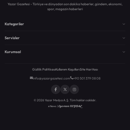
Yazar Gazetesi - Türkiye ve dünyadan son dakika haberler, gündem, ekonomi,
spor, magazin haberleri
Kategoriler
Servisler
Kurumsal
Gizlilik Politikası
Kullanım Koşulları
Site Haritası
info@yazargazetesi.com
+90 501 379 08 08
© 2026 Yazar Medya A.Ş. Tüm hakları saklıdır.
Egemen KEYDAL
eNews |