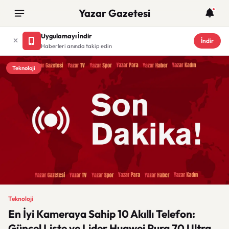
Yazar Gazetesi
Uygulamayı İndir
İndir
Haberleri anında takip edin
Teknoloji
Teknoloji
En İyi Kameraya Sahip 10 Akıllı Telefon:
Güncel Liste ve Lider Huawei Pura 70 Ultra