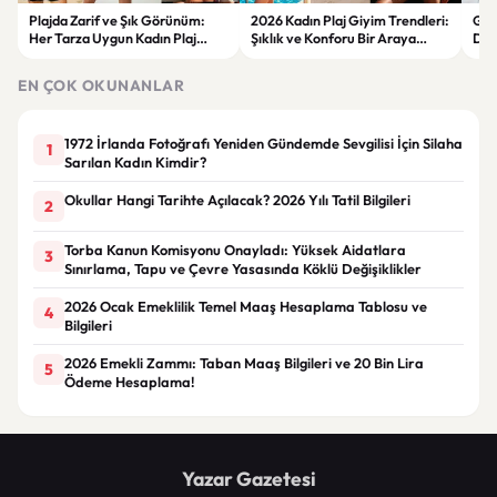
Plajda Zarif ve Şık Görünüm:
2026 Kadın Plaj Giyim Trendleri:
Güz
Her Tarza Uygun Kadın Plaj
Şıklık ve Konforu Bir Araya
Dön
Giyim Önerileri
Getiren Modeller
Bakı
Çöz
EN ÇOK OKUNANLAR
1972 İrlanda Fotoğrafı Yeniden Gündemde Sevgilisi İçin Silaha
1
Sarılan Kadın Kimdir?
Okullar Hangi Tarihte Açılacak? 2026 Yılı Tatil Bilgileri
2
Torba Kanun Komisyonu Onayladı: Yüksek Aidatlara
3
Sınırlama, Tapu ve Çevre Yasasında Köklü Değişiklikler
2026 Ocak Emeklilik Temel Maaş Hesaplama Tablosu ve
4
Bilgileri
2026 Emekli Zammı: Taban Maaş Bilgileri ve 20 Bin Lira
5
Ödeme Hesaplama!
Yazar Gazetesi