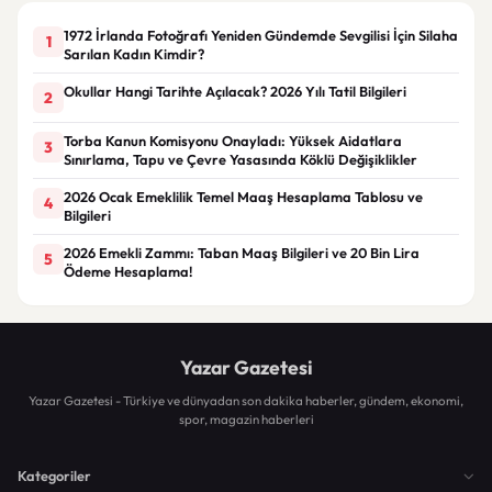
1972 İrlanda Fotoğrafı Yeniden Gündemde Sevgilisi İçin Silaha
1
Sarılan Kadın Kimdir?
Okullar Hangi Tarihte Açılacak? 2026 Yılı Tatil Bilgileri
2
Torba Kanun Komisyonu Onayladı: Yüksek Aidatlara
3
Sınırlama, Tapu ve Çevre Yasasında Köklü Değişiklikler
2026 Ocak Emeklilik Temel Maaş Hesaplama Tablosu ve
4
Bilgileri
2026 Emekli Zammı: Taban Maaş Bilgileri ve 20 Bin Lira
5
Ödeme Hesaplama!
Yazar Gazetesi
Yazar Gazetesi - Türkiye ve dünyadan son dakika haberler, gündem, ekonomi,
spor, magazin haberleri
Kategoriler