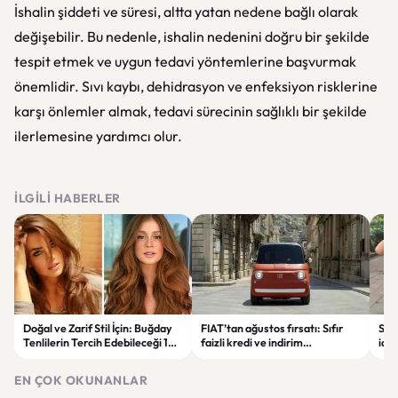
İshalin şiddeti ve süresi, altta yatan nedene bağlı olarak
değişebilir. Bu nedenle, ishalin nedenini doğru bir şekilde
tespit etmek ve uygun tedavi yöntemlerine başvurmak
önemlidir. Sıvı kaybı, dehidrasyon ve enfeksiyon risklerine
karşı önlemler almak, tedavi sürecinin sağlıklı bir şekilde
ilerlemesine yardımcı olur.
İLGILI HABERLER
Doğal ve Zarif Stil İçin: Buğday
FIAT’tan ağustos fırsatı: Sıfır
Soka
Tenlilerin Tercih Edebileceği 10
faizli kredi ve indirim
iddi
Saç Rengi
seçenekleri dikkat çekiyor
alın
EN ÇOK OKUNANLAR