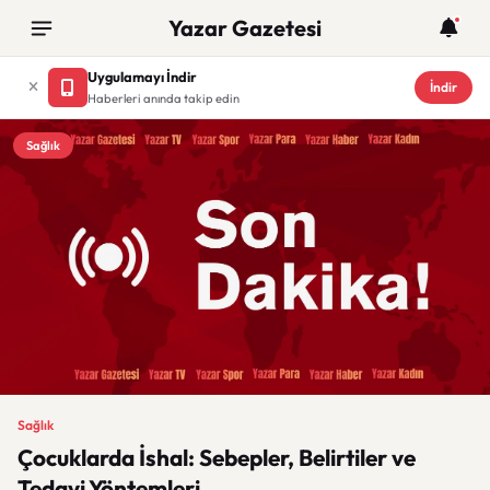
Yazar Gazetesi
Uygulamayı İndir
İndir
Haberleri anında takip edin
Sağlık
Sağlık
Çocuklarda İshal: Sebepler, Belirtiler ve
Tedavi Yöntemleri