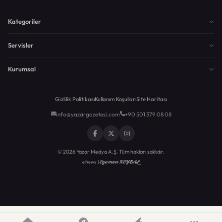
Kategoriler
Servisler
Kurumsal
Gizlilik Politikası
Kullanım Koşulları
Site Haritası
info@yazargazetesi.com
+90 501 379 08 08
© 2026 Yazar Medya A.Ş. Tüm hakları saklıdır.
Egemen KEYDAL
eNews |