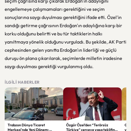
seçim çağrısına karşı çıkarak Erdoğan'ın adaylığını
engellemeye çalışmamaları gerektiğini ve seçim
sonuçlarına saygı duyulması gerektiğini ifade etti. Özel'in
sandığı getirme çağrısının Erdoğan'ın adaylığına karşı bir
korku olduğunu belirtti ve bu tür taktiklerin halkı
yanıltmaya yönelik olduğunu vurguladı. Bu şekilde, AK Parti
cephesinden gelen yanıtta Erdoğan'ın liderliği ve güçlü
duruşu ön plana çıkarılarak, seçimlerde milletin iradesine
saygı duyulması gerektiği vurgulanmış oldu.
İLGILI HABERLER
Trabzon Dünya Ticaret
Özgür Özel’den “Terörsüz
Göz
Merkezi'nde Yeni Dönem:
Türkiye” çerçeve yasa teklifine
ve 