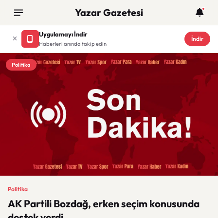
Yazar Gazetesi
Uygulamayı İndir
İndir
Haberleri anında takip edin
Politika
Politika
AK Partili Bozdağ, erken seçim konusunda
destek verdi.