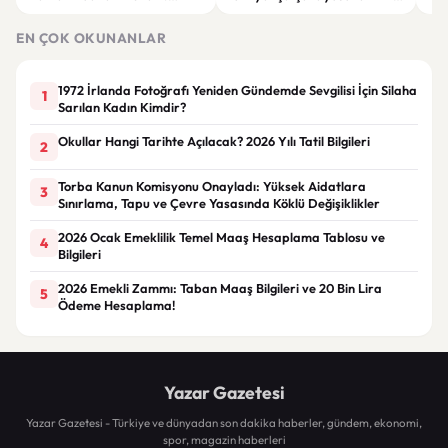
Mahkeme Süreci Bitti,
tepki: “Meselenin ruhuna
men
Trabzon'un Dev Projesi Ne
aykırı”
EN ÇOK OKUNANLAR
Zaman Tamamlanacak?
1972 İrlanda Fotoğrafı Yeniden Gündemde Sevgilisi İçin Silaha
1
Sarılan Kadın Kimdir?
Okullar Hangi Tarihte Açılacak? 2026 Yılı Tatil Bilgileri
2
Torba Kanun Komisyonu Onayladı: Yüksek Aidatlara
3
Sınırlama, Tapu ve Çevre Yasasında Köklü Değişiklikler
2026 Ocak Emeklilik Temel Maaş Hesaplama Tablosu ve
4
Bilgileri
2026 Emekli Zammı: Taban Maaş Bilgileri ve 20 Bin Lira
5
Ödeme Hesaplama!
Yazar Gazetesi
Yazar Gazetesi - Türkiye ve dünyadan son dakika haberler, gündem, ekonomi,
spor, magazin haberleri