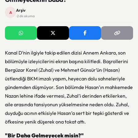
Arşiv
A
· 2 dk okuma
Kanal D’nin ilgiyle takip edilen dizisi
Annem Ankara
, son
bölümüyle izleyicilerini ekran başına kilitledi. Başrollerini
Bergüzar Korel (Zuhal) ve Mehmet Günsür’ün (Hasan)
üstlendiği BKM imzalı yapım, heyecan dolu sahneleriyle
gündemden düşmüyor. Son bölümde Hasan’ın mahkemede
Nazan lehine ifade vermesi, Zuhal’i derinden etkilerken,
aile arasında tansiyonun yükselmesine neden oldu. Zuhal,
duyduğu acının etkisiyle Hasan’a sert bir tepki gösterdi ve
öfkesine yenik düşerek ona tokat attı.
"Bir Daha Gelmeyecek misin?"