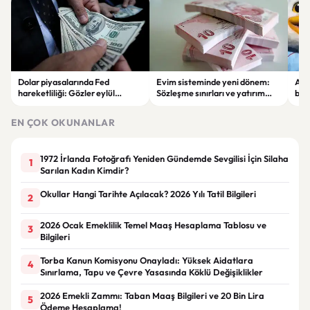
Dolar piyasalarında Fed
Evim sisteminde yeni dönem:
Alta
hareketliliği: Gözler eylül
Sözleşme sınırları ve yatırım
bell
ayındaki faiz kararında
kuralları değişti
Bil
duy
EN ÇOK OKUNANLAR
1972 İrlanda Fotoğrafı Yeniden Gündemde Sevgilisi İçin Silaha
1
Sarılan Kadın Kimdir?
Okullar Hangi Tarihte Açılacak? 2026 Yılı Tatil Bilgileri
2
2026 Ocak Emeklilik Temel Maaş Hesaplama Tablosu ve
3
Bilgileri
Torba Kanun Komisyonu Onayladı: Yüksek Aidatlara
4
Sınırlama, Tapu ve Çevre Yasasında Köklü Değişiklikler
2026 Emekli Zammı: Taban Maaş Bilgileri ve 20 Bin Lira
5
Ödeme Hesaplama!