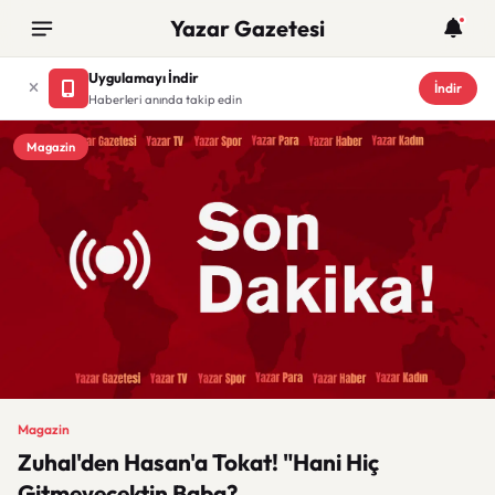
Yazar Gazetesi
Uygulamayı İndir
İndir
Haberleri anında takip edin
Magazin
Magazin
Zuhal'den Hasan'a Tokat! "Hani Hiç
Gitmeyecektin Baba?