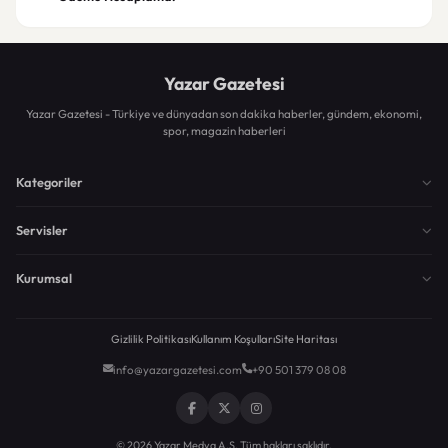
Yazar Gazetesi
Yazar Gazetesi - Türkiye ve dünyadan son dakika haberler, gündem, ekonomi,
spor, magazin haberleri
Kategoriler
Servisler
Kurumsal
Gizlilik Politikası
Kullanım Koşulları
Site Haritası
info@yazargazetesi.com
+90 501 379 08 08
© 2026 Yazar Medya A.Ş. Tüm hakları saklıdır.