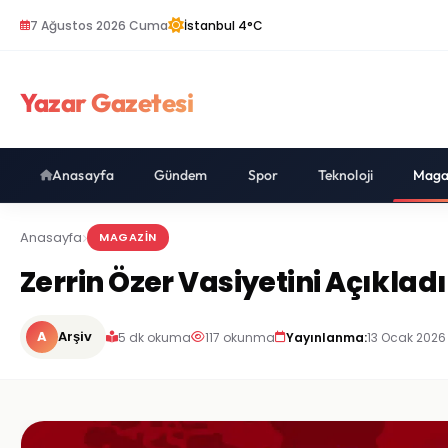
7 Ağustos 2026 Cuma
İstanbul 4°C
Yazar Gazetesi
Anasayfa
Gündem
Spor
Teknoloji
Maga
Anasayfa
MAGAZIN
Zerrin Özer Vasiyetini Açıkladı
A
Arşiv
5 dk okuma
117 okunma
Yayınlanma:
13 Ocak 2026 