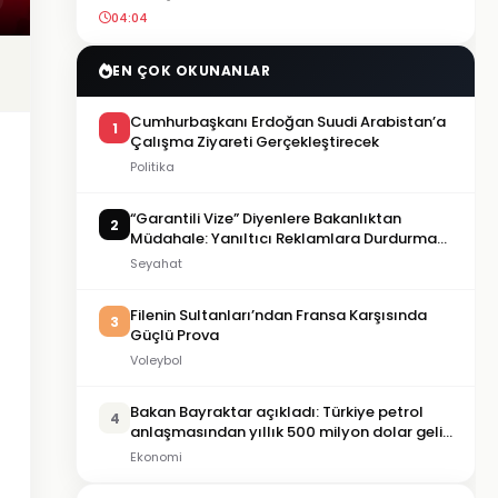
04:04
EN ÇOK OKUNANLAR
Cumhurbaşkanı Erdoğan Suudi Arabistan’a
1
Çalışma Ziyareti Gerçekleştirecek
Politika
“Garantili Vize” Diyenlere Bakanlıktan
2
Müdahale: Yanıltıcı Reklamlara Durdurma
Kararı
Seyahat
Filenin Sultanları’ndan Fransa Karşısında
3
Güçlü Prova
Voleybol
Bakan Bayraktar açıkladı: Türkiye petrol
4
anlaşmasından yıllık 500 milyon dolar gelir
sağlayacak
Ekonomi