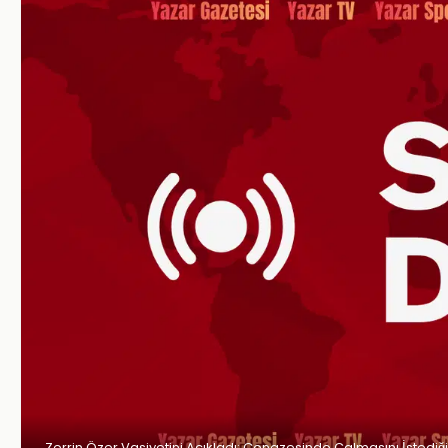
Zerrin Özer Vasiyetini Açıkladı: Cenazesinde Çalmasını İstediği 