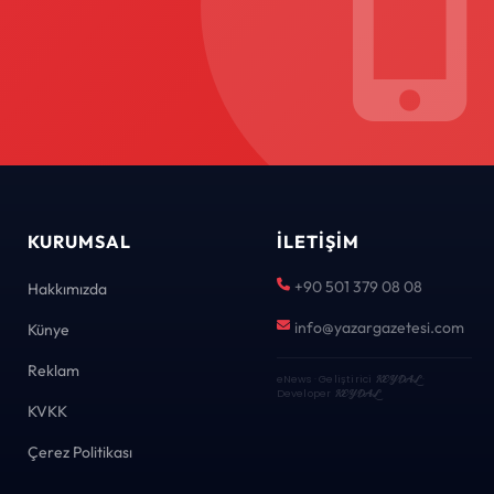
KURUMSAL
İLETIŞIM
+90 501 379 08 08
Hakkımızda
info@yazargazetesi.com
Künye
Reklam
eNews · Geliştirici
KEYDAL
·
Developer
KEYDAL
KVKK
Çerez Politikası