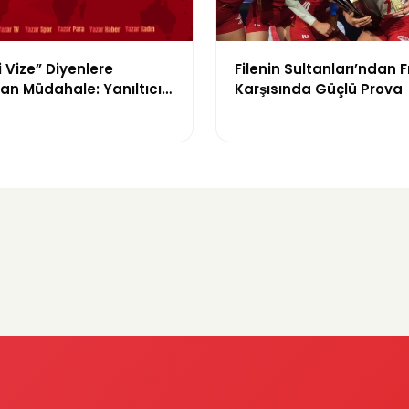
i Vize” Diyenlere
Filenin Sultanları’ndan 
an Müdahale: Yanıltıcı
Karşısında Güçlü Prova
ra Durdurma Kararı