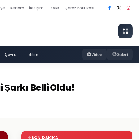
nye
Reklam
İletişim
KVKK
Çerez Politikası
|
Çevre
Bilim
Video
Galeri
 Şarkı Belli Oldu!
SON DAKIKA