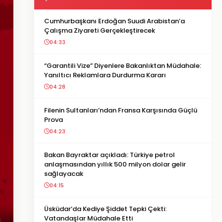
Cumhurbaşkanı Erdoğan Suudi Arabistan’a
Çalışma Ziyareti Gerçekleştirecek
04:33
“Garantili Vize” Diyenlere Bakanlıktan Müdahale:
Yanıltıcı Reklamlara Durdurma Kararı
04:28
Filenin Sultanları’ndan Fransa Karşısında Güçlü
Prova
04:23
Bakan Bayraktar açıkladı: Türkiye petrol
anlaşmasından yıllık 500 milyon dolar gelir
sağlayacak
04:15
Üsküdar’da Kediye Şiddet Tepki Çekti:
Vatandaşlar Müdahale Etti