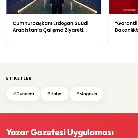
Cumhurbaşkanı Erdoğan Suudi
“Garantil
Arabistan’a Çalışma Ziyareti
Bakanlıkt
Gerçekleştirecek
Reklamla
ETIKETLER
#Gundem
#Haber
#Magazin
Yazar Gazetesi Uygulaması