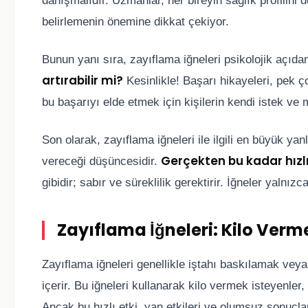
danışmalıdır. Uzmanlar, her bireyin sağlık profilini
belirlemenin önemine dikkat çekiyor.
Bunun yanı sıra, zayıflama iğneleri psikolojik açıdan 
artırabilir mi?
Kesinlikle! Başarı hikayeleri, pek ç
bu başarıyı elde etmek için kişilerin kendi istek v
Son olarak, zayıflama iğneleri ile ilgili en büyük ya
Gerçekten bu kadar hızl
vereceği düşüncesidir.
gibidir; sabır ve süreklilik gerektirir. İğneler yalnızca
Zayıflama İğneleri: Kilo Verm
Zayıflama iğneleri genellikle iştahı baskılamak vey
içerir. Bu iğneleri kullanarak kilo vermek isteyenler,
Ancak bu hızlı etki, yan etkileri ve olumsuz sonuçla