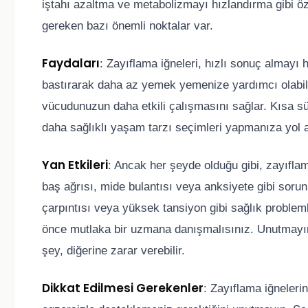
iştahı azaltma ve metabolizmayı hızlandırma gibi öz
gereken bazı önemli noktalar var.
Faydaları
: Zayıflama iğneleri, hızlı sonuç almayı he
bastırarak daha az yemek yemenize yardımcı olabilir.
vücudunuzun daha etkili çalışmasını sağlar. Kısa sü
daha sağlıklı yaşam tarzı seçimleri yapmanıza yol aç
Yan Etkileri
: Ancak her şeyde olduğu gibi, zayıflama
baş ağrısı, mide bulantısı veya anksiyete gibi sorunl
çarpıntısı veya yüksek tansiyon gibi sağlık probleml
önce mutlaka bir uzmana danışmalısınız. Unutmayın ki
şey, diğerine zarar verebilir.
Dikkat Edilmesi Gerekenler
: Zayıflama iğneleri