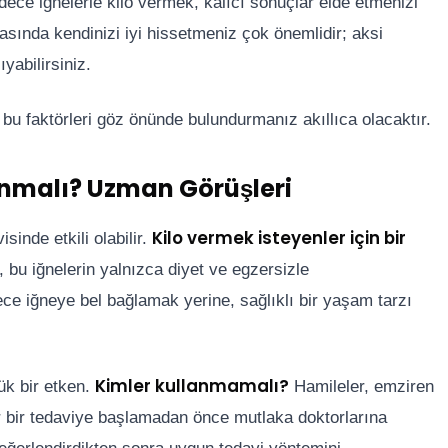
ece iğnelerle kilo vermek, kalıcı sonuçlar elde etmenizi
rasında kendinizi iyi hissetmeniz çok önemlidir; aksi
yabilirsiniz.
u faktörleri göz önünde bulundurmanız akıllıca olacaktır.
anmalı? Uzman Görüşleri
Kilo vermek isteyenler için bir
sinde etkili olabilir.
bu iğnelerin yalnızca diyet ve egzersizle
ece iğneye bel bağlamak yerine, sağlıklı bir yaşam tarzı
Kimler kullanmamalı?
yük bir etken.
Hamileler, emziren
tür bir tedaviye başlamadan önce mutlaka doktorlarına