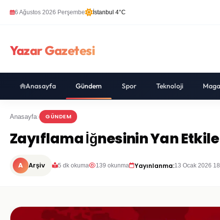
6 Ağustos 2026 Perşembe
İstanbul 4°C
Yazar Gazetesi
Anasayfa
Gündem
Spor
Teknoloji
Maga
GÜNDEM
Anasayfa
Zayıflama İğnesinin Yan Etkile
A
Arşiv
Yayınlanma:
5 dk okuma
139 okunma
13 Ocak 2026 18