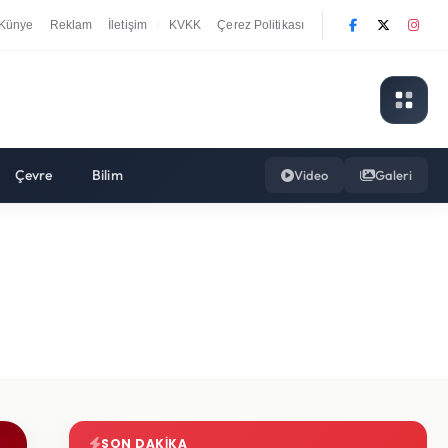
Künye
Reklam
İletişim
KVKK
Çerez Politikası
|
Çevre
Bilim
Video
Galeri
SON DAKIKA