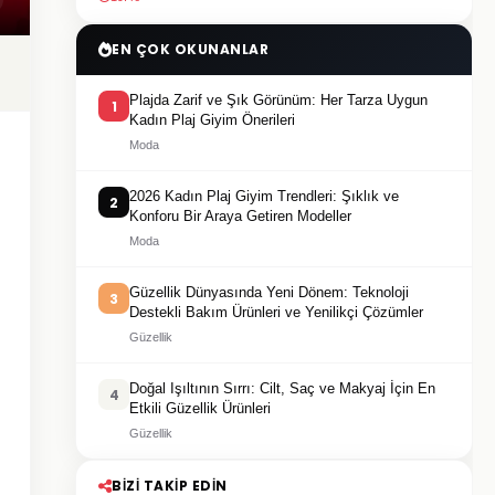
EN ÇOK OKUNANLAR
Plajda Zarif ve Şık Görünüm: Her Tarza Uygun
1
Kadın Plaj Giyim Önerileri
Moda
2026 Kadın Plaj Giyim Trendleri: Şıklık ve
2
Konforu Bir Araya Getiren Modeller
Moda
Güzellik Dünyasında Yeni Dönem: Teknoloji
3
Destekli Bakım Ürünleri ve Yenilikçi Çözümler
Güzellik
Doğal Işıltının Sırrı: Cilt, Saç ve Makyaj İçin En
4
Etkili Güzellik Ürünleri
Güzellik
BIZI TAKIP EDIN