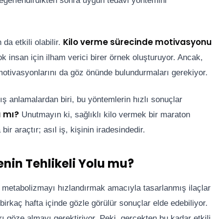
 değerlendirdikten sonra uygun tedavi yöntemini
Kilo verme sürecinde motivasyonu
da etkili olabilir.
ok insan için ilham verici birer örnek oluşturuyor. Ancak,
e motivasyonlarını da göz önünde bulundurmaları gerekiyor.
nlış anlamalardan biri, bu yöntemlerin hızlı sonuçlar
ı mı?
Unutmayın ki, sağlıklı kilo vermek bir maraton
 bir araçtır; asıl iş, kişinin iradesindedir.
enin Tehlikeli Yolu mu?
a metabolizmayı hızlandırmak amacıyla tasarlanmış ilaçlar
 birkaç hafta içinde gözle görülür sonuçlar elde edebiliyor.
rı göze almayı gerektiriyor. Peki, gerçekten bu kadar etkili