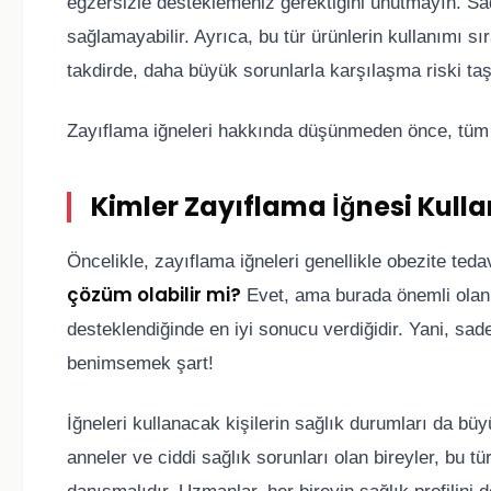
egzersizle desteklemeniz gerektiğini unutmayın. Sad
sağlamayabilir. Ayrıca, bu tür ürünlerin kullanımı sı
takdirde, daha büyük sorunlarla karşılaşma riski taşı
Zayıflama iğneleri hakkında düşünmeden önce, tüm b
Kimler Zayıflama İğnesi Kull
Öncelikle, zayıflama iğneleri genellikle obezite tedavi
çözüm olabilir mi?
Evet, ama burada önemli olan, 
desteklendiğinde en iyi sonucu verdiğidir. Yani, sad
benimsemek şart!
İğneleri kullanacak kişilerin sağlık durumları da bü
anneler ve ciddi sağlık sorunları olan bireyler, bu 