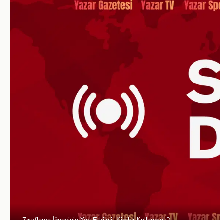
Zayıflama İğnesinin Yan Etkileri: Kimler Kullanmalı?