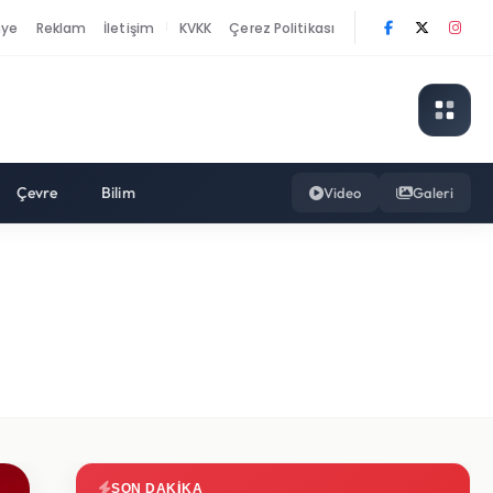
nye
Reklam
İletişim
KVKK
Çerez Politikası
|
Çevre
Bilim
Video
Galeri
SON DAKIKA