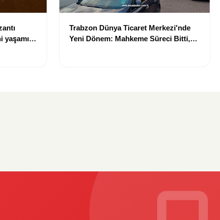
zantı
Trabzon Dünya Ticaret Merkezi'nde
i yaşamını
Yeni Dönem: Mahkeme Süreci Bitti,
Trabzon'un Dev Projesi Ne Zaman
Tamamlanacak?