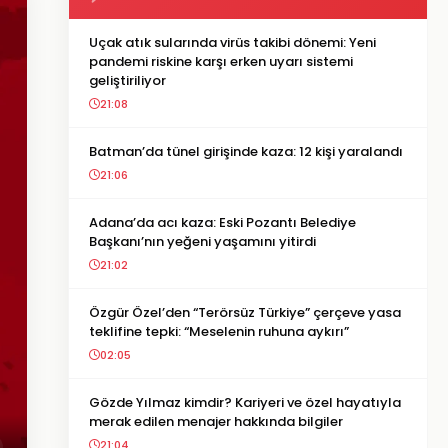
Uçak atık sularında virüs takibi dönemi: Yeni
pandemi riskine karşı erken uyarı sistemi
geliştiriliyor
21:08
Batman’da tünel girişinde kaza: 12 kişi yaralandı
21:06
Adana’da acı kaza: Eski Pozantı Belediye
Başkanı’nın yeğeni yaşamını yitirdi
21:02
Özgür Özel’den “Terörsüz Türkiye” çerçeve yasa
teklifine tepki: “Meselenin ruhuna aykırı”
02:05
Gözde Yılmaz kimdir? Kariyeri ve özel hayatıyla
merak edilen menajer hakkında bilgiler
21:04