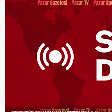
Yunanistan'da Paros ve Mikonos adalarına sel felaketi