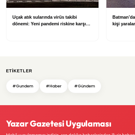
Uçak atık sularında virüs takibi
Batman’da 
dönemi: Yeni pandemi riskine karşı
kişi yarala
erken uyarı sistemi geliştiriliyor
ETIKETLER
#Gundem
#Haber
#Gündem
Yazar Gazetesi Uygulaması
Mobil uygulamamızı indirin, son dakika haberlerinden ilk siz haber