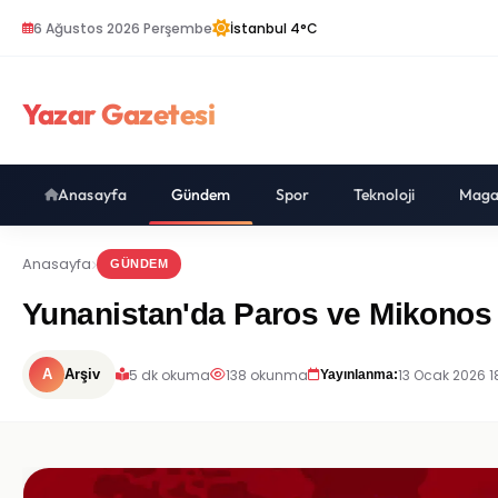
6 Ağustos 2026 Perşembe
İstanbul 4°C
Yazar Gazetesi
Anasayfa
Gündem
Spor
Teknoloji
Maga
Anasayfa
GÜNDEM
Yunanistan'da Paros ve Mikonos a
5 dk okuma
138 okunma
13 Ocak 2026 1
A
Arşiv
Yayınlanma: