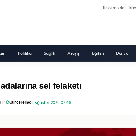
Hakkımızda
Kü
zin
Politika
Sağlık
Asayiş
Eğitim
Dünya
dalarına sel felaketi
8:14
6 Ağustos 2026 07:46
Güncelleme: