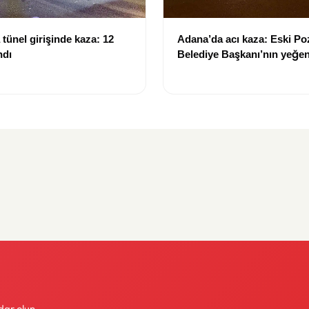
tünel girişinde kaza: 12
Adana’da acı kaza: Eski Po
ndı
Belediye Başkanı’nın yeğen
yitirdi
dar olun.