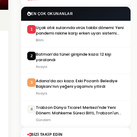
EN ÇOK OKUNANLAR
Uçak atık sularında virüs takibi dönemi: Yeni
1
pandemi riskine karşı erken uyarı sistemi
geliştiriliyor
Bilim
Batman’da tünel girişinde kaza: 12 kişi
2
yaralandı
Asayis
Adana’da acı kaza: Eski Pozantı Belediye
3
Başkanı’nın yeğeni yaşamını yitirdi
Asayis
Trabzon Dünya Ticaret Merkezi'nde Yeni
4
Dönem: Mahkeme Süreci Bitti, Trabzon'un
Dev Projesi Ne Zaman Tamamlanacak?
Gündem
BIZI TAKIP EDIN