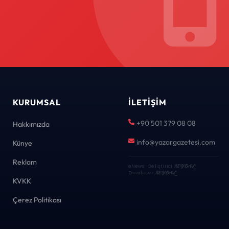
KURUMSAL
İLETIŞIM
+90 501 379 08 08
Hakkımızda
info@yazargazetesi.com
Künye
Reklam
eNews · Geliştirici
KEYDAL
·
Developer
KEYDAL
KVKK
Çerez Politikası