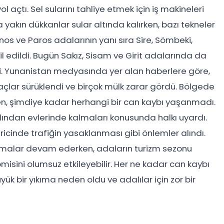
 açtı. Sel sularını tahliye etmek için iş makineleri
a yakın dükkanlar sular altında kalırken, bazı tekneler
nos ve Paros adalarının yanı sıra Sire, Sömbeki,
l edildi. Bugün Sakız, Sisam ve Girit adalarında da
i. Yunanistan medyasında yer alan haberlere göre,
araçlar sürüklendi ve birçok mülk zarar gördü. Bölgede
ken, şimdiye kadar herhangi bir can kaybı yaşanmadı.
rdından evlerinde kalmaları konusunda halkı uyardı.
ricinde trafiğin yasaklanması gibi önlemler alındı.
alışmalar devam ederken, adaların turizm sezonu
sini olumsuz etkileyebilir. Her ne kadar can kaybı
k bir yıkıma neden oldu ve adalılar için zor bir