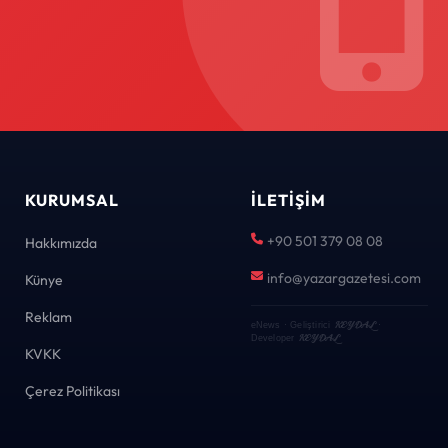
KURUMSAL
İLETIŞIM
+90 501 379 08 08
Hakkımızda
info@yazargazetesi.com
Künye
Reklam
KEYDAL
eNews · Geliştirici
·
KEYDAL
Developer
KVKK
Çerez Politikası