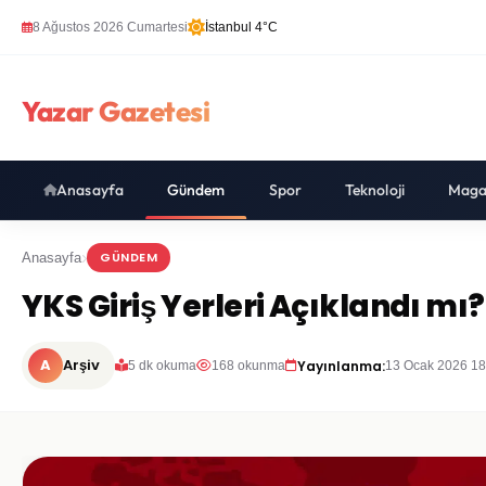
8 Ağustos 2026 Cumartesi
İstanbul 4°C
Yazar Gazetesi
Anasayfa
Gündem
Spor
Teknoloji
Maga
GÜNDEM
Anasayfa
YKS Giriş Yerleri Açıklandı mı
A
Arşiv
Yayınlanma:
5 dk okuma
168 okunma
13 Ocak 2026 18