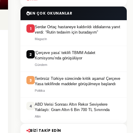
EN ÇOK OKUNANLAR
Serdar Ortaç hastaneye kaldırıldı iddialarına yanıt
1
verdi: “Rutin tedavim için buradayım”
Magazin
‘Çerçeve yasa’ teklifi TBMM Adalet
2
Komisyonu’nda görüşülüyor
Gündem
Terörsüz Türkiye sürecinde kritik aşama! Çerçeve
3
Yasa teklifinde maddeler görüşülmeye başlandı
Politika
ABD Verisi Sonrası Altın Rekor Seviyelere
4
Yaklaştı: Gram Altın 6 Bin 700 TL Sınırında
Altin
BIZI TAKIP EDIN