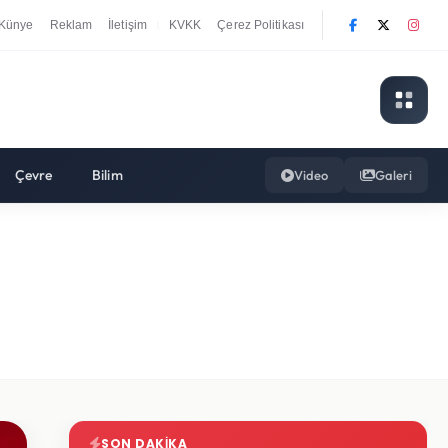
Künye
Reklam
İletişim
KVKK
Çerez Politikası
|
Çevre
Bilim
Video
Galeri
SON DAKIKA