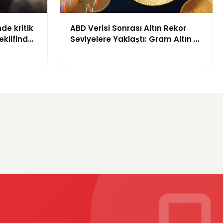
de kritik
ABD Verisi Sonrası Altın Rekor
klifinde
Seviyelere Yaklaştı: Gram Altın 6
başlandı
Bin 700 TL Sınırında