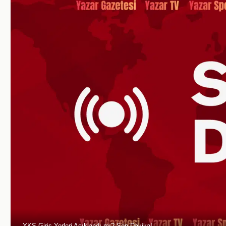
YKS Giriş Yerleri Açıklandı mı? Son Dakika!