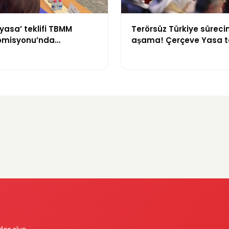
yasa’ teklifi TBMM
Terörsüz Türkiye sürecin
omisyonu’nda
aşama! Çerçeve Yasa te
yor
maddeler görüşülmeye 
dar olun.