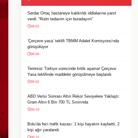
Serdar Ortaç hastaneye kaldırıldı iddialarına yanıt
verdi: “Rutin tedavim için buradayım”
06:02
‘Çerçeve yasa’ teklifi TBMM Adalet Komisyonu’nda
görüşülüyor
06:00
Terörsüz Türkiye sürecinde kritik aşama! Çerçeve
Yasa teklifinde maddeler görüşülmeye başlandı
05:52
ABD Verisi Sonrası Altın Rekor Seviyelere Yaklaştı:
Gram Altın 6 Bin 700 TL Sınırında
06:19
Bolu’da feci trafik kazası: 1 kişi hayatını kaybetti, 2
kişi ağır yaralandı
06:15