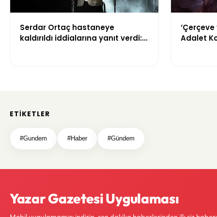
Serdar Ortaç hastaneye
‘Çerçeve 
kaldırıldı iddialarına yanıt verdi:
Adalet K
“Rutin tedavim için buradayım”
görüşülü
ETIKETLER
#Gundem
#Haber
#Gündem
Yazar Gazetesi Uygulaması
Mobil uygulamamızı indirin, son dakika haberlerinden ilk siz haber