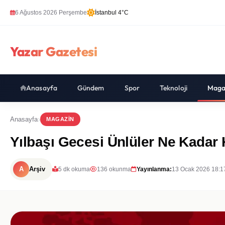
6 Ağustos 2026 Perşembe
İstanbul 4°C
Yazar Gazetesi
Anasayfa
Gündem
Spor
Teknoloji
Maga
Anasayfa
MAGAZIN
Yılbaşı Gecesi Ünlüler Ne Kadar
A
Arşiv
5 dk okuma
136 okunma
Yayınlanma:
13 Ocak 2026 18:1