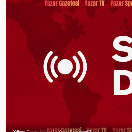
Yılbaşı Gecesi Ünlüler Ne Kadar Kazanacak?