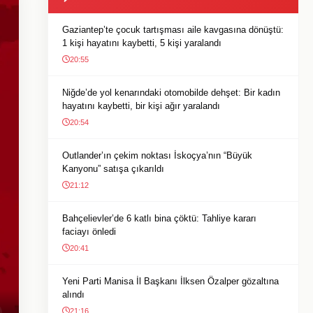
Gaziantep’te çocuk tartışması aile kavgasına dönüştü:
1 kişi hayatını kaybetti, 5 kişi yaralandı
20:55
Niğde’de yol kenarındaki otomobilde dehşet: Bir kadın
hayatını kaybetti, bir kişi ağır yaralandı
20:54
Outlander’ın çekim noktası İskoçya’nın “Büyük
Kanyonu” satışa çıkarıldı
21:12
Bahçelievler’de 6 katlı bina çöktü: Tahliye kararı
faciayı önledi
20:41
Yeni Parti Manisa İl Başkanı İlksen Özalper gözaltına
alındı
21:16