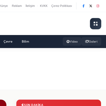
Künye
Reklam
İletişim
KVKK
Çerez Politikası
|
Çevre
Bilim
Video
Galeri
SON DAKIKA