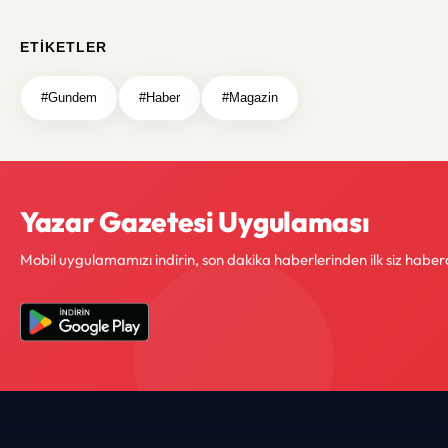
ETIKETLER
#Gundem
#Haber
#Magazin
Yazar Gazetesi Uygulaması
Mobil uygulamamızı indirin, son dakika haberlerinden ilk siz haber