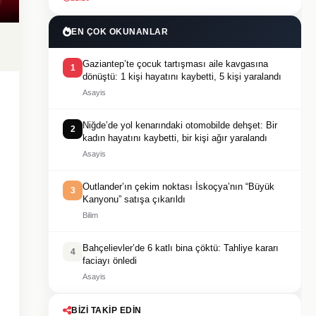
EN ÇOK OKUNANLAR
Gaziantep’te çocuk tartışması aile kavgasına
1
dönüştü: 1 kişi hayatını kaybetti, 5 kişi yaralandı
Asayis
Niğde’de yol kenarındaki otomobilde dehşet: Bir
2
kadın hayatını kaybetti, bir kişi ağır yaralandı
Asayis
Outlander’ın çekim noktası İskoçya’nın “Büyük
3
Kanyonu” satışa çıkarıldı
Bilim
Bahçelievler’de 6 katlı bina çöktü: Tahliye kararı
4
faciayı önledi
Asayis
BIZI TAKIP EDIN