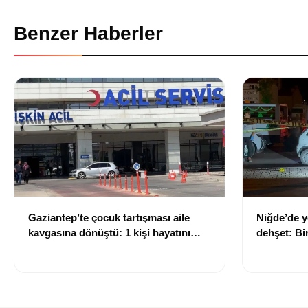
Benzer Haberler
Gaziantep’te çocuk tartışması aile
Niğde’de y
kavgasına dönüştü: 1 kişi hayatını
dehşet: Bir
kaybetti, 5 kişi yaralandı
kişi ağır y