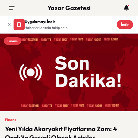
Yazar Gazetesi
Uygulamayı İndir
İndir
Haberleri anında takip edin
Finans
Finans
Yeni Yılda Akaryakıt Fiyatlarına Zam: 4
Ocak’ta Geçerli Olacak Artışlar