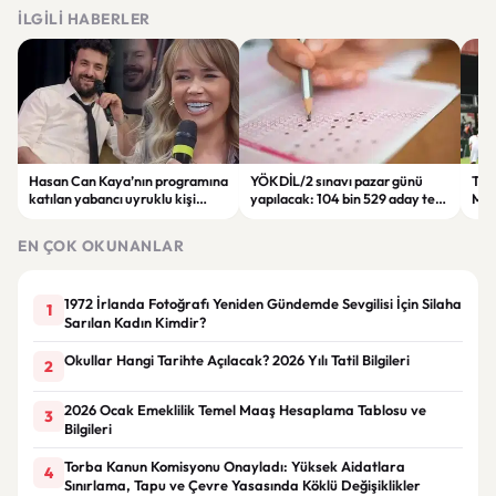
İLGILI HABERLER
Hasan Can Kaya’nın programına
YÖKDİL/2 sınavı pazar günü
Tren
katılan yabancı uyruklu kişi
yapılacak: 104 bin 529 aday ter
Man
çalışma izni olmadığı
dökecek
Bol
gerekçesiyle gözaltına alındı
EN ÇOK OKUNANLAR
1972 İrlanda Fotoğrafı Yeniden Gündemde Sevgilisi İçin Silaha
1
Sarılan Kadın Kimdir?
Okullar Hangi Tarihte Açılacak? 2026 Yılı Tatil Bilgileri
2
2026 Ocak Emeklilik Temel Maaş Hesaplama Tablosu ve
3
Bilgileri
Torba Kanun Komisyonu Onayladı: Yüksek Aidatlara
4
Sınırlama, Tapu ve Çevre Yasasında Köklü Değişiklikler