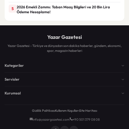
2026 Emekli Zammı: Taban Maaş Bilgileri ve 20 Bin Lira
5
Ödeme Hesaplama!
Yazar Gazetesi
Yazar Gazetesi - Türkiye ve dünyadan son dakika haberler, gündem, ekonomi,
spor, magazin haberleri
Kategoriler
Servisler
Kurumsal
Gizlilik Politikası
Kullanım Koşulları
Site Haritası
info@yazargazetesi.com
+90 501 379 08 08