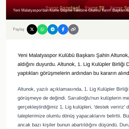
Yeni Malatyaspor'dan Küme Düşme Talebine Olumlu Yanıt! Başkan Alt
Paylaş
Yeni Malatyaspor Kulübü Başkanı Şahin Altunok, 
aldığını duyurdu. Altunok, 1. Lig Kulüpler Birliğ
yaptıkları görüşmelerin ardından bu kararın alındığ
Altunok, yazılı açıklamasında, 1. Lig Kulüpler Birliğ
görüşmeye de değindi. Sarıalioğlu'nun kulüplerin m
gerçekleştirdiğimiz 1. Lig kulüpleri, 'destek veririz'
taleplerimize olumlu dönüş yapacaklarını belirtti. Bi
ancak bazı kişiler bunun abartıldığını düşündü. Duru