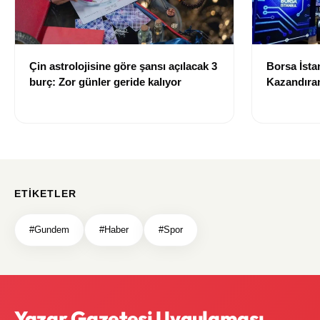
Çin astrolojisine göre şansı açılacak 3
Borsa İsta
burç: Zor günler geride kalıyor
Kazandıran
Belli Oldu
ETIKETLER
#Gundem
#Haber
#Spor
Yazar Gazetesi Uygulaması