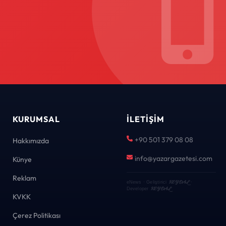
KURUMSAL
İLETIŞIM
+90 501 379 08 08
Hakkımızda
info@yazargazetesi.com
Künye
Reklam
KEYDAL
eNews · Geliştirici
·
KEYDAL
Developer
KVKK
Çerez Politikası