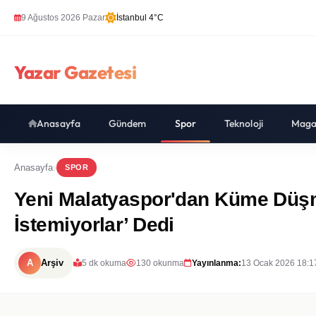
9 Ağustos 2026 Pazar
İstanbul 4°C
Yazar Gazetesi
Anasayfa
Gündem
Spor
Teknoloji
Maga
Anasayfa
SPOR
Yeni Malatyaspor'dan Küme Düşm
İstemiyorlar’ Dedi
A
Arşiv
5 dk okuma
130 okunma
Yayınlanma:
13 Ocak 2026 18:1