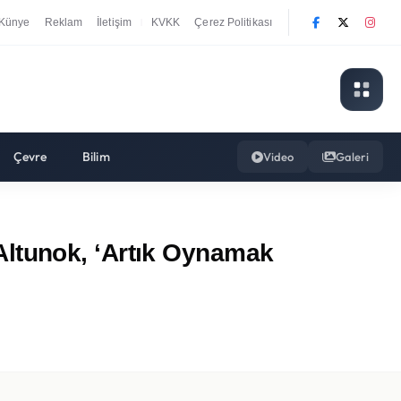
Künye
Reklam
İletişim
KVKK
Çerez Politikası
|
Çevre
Bilim
Video
Galeri
ltunok, ‘Artık Oynamak