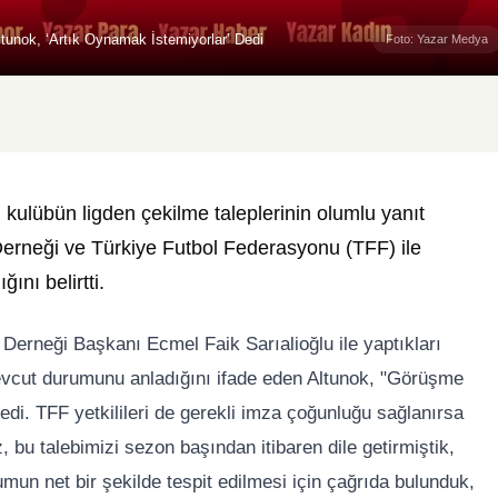
unok, ‘Artık Oynamak İstemiyorlar’ Dedi
Foto: Yazar Medya
kulübün ligden çekilme taleplerinin olumlu yanıt
i Derneği ve Türkiye Futbol Federasyonu (TFF) ile
ını belirtti.
i Derneği Başkanı Ecmel Faik Sarıalioğlu ile yaptıkları
evcut durumunu anladığını ifade eden Altunok, "Görüşme
 dedi. TFF yetkilileri de gerekli imza çoğunluğu sağlanırsa
z, bu talebimizi sezon başından itibaren dile getirmiştik,
mun net bir şekilde tespit edilmesi için çağrıda bulunduk,