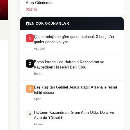
Artış Gündemde
07:44
EN ÇOK OKUNANLAR
Çin astrolojisine göre şansı açılacak 3 burç: Zor
1
günler geride kalıyor
Astroloji
Borsa İstanbul’da Haftanın Kazandıran ve
2
Kaybettiren Hisseleri Belli Oldu
Borsa
Beşiktaş’tan Gabriel Jesus atağı: Arsenal’e resmi
3
teklif iddiası
Spor
Haftanın Kazandıranı Gram Altın Oldu: Dolar ve
4
Avro da Yükseldi
Finans