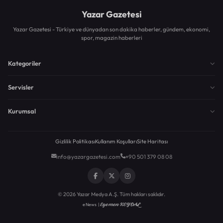
Yazar Gazetesi
Yazar Gazetesi - Türkiye ve dünyadan son dakika haberler, gündem, ekonomi,
spor, magazin haberleri
Kategoriler
Servisler
Kurumsal
Gizlilik Politikası
Kullanım Koşulları
Site Haritası
info@yazargazetesi.com
+90 501 379 08 08
© 2026 Yazar Medya A.Ş. Tüm hakları saklıdır.
Egemen KEYDAL
eNews |