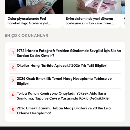
Dolar piyasalarında Fed
Evim sisteminde yeni dönem:
Alta
hareketliliği: Gözler eylül
Sözleşme sınırları ve yatırım
bell
ayındaki faiz kararında
kuralları değişti
Bil
duy
EN ÇOK OKUNANLAR
1972 İrlanda Fotoğrafı Yeniden Gündemde Sevgilisi İçin Silaha
1
Sarılan Kadın Kimdir?
Okullar Hangi Tarihte Açılacak? 2026 Yılı Tatil Bilgileri
2
2026 Ocak Emeklilik Temel Maaş Hesaplama Tablosu ve
3
Bilgileri
Torba Kanun Komisyonu Onayladı: Yüksek Aidatlara
4
Sınırlama, Tapu ve Çevre Yasasında Köklü Değişiklikler
2026 Emekli Zammı: Taban Maaş Bilgileri ve 20 Bin Lira
5
Ödeme Hesaplama!