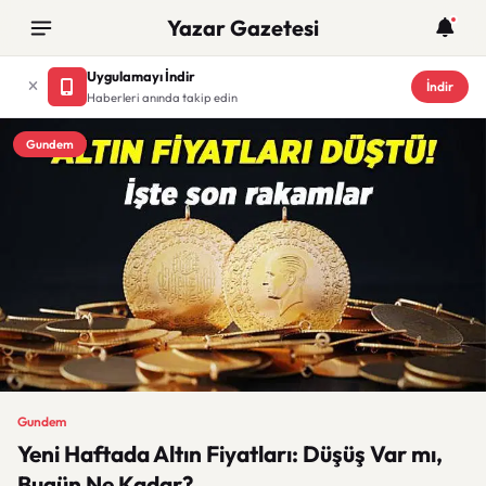
Yazar Gazetesi
Uygulamayı İndir
İndir
Haberleri anında takip edin
Gundem
Gundem
Yeni Haftada Altın Fiyatları: Düşüş Var mı,
Bugün Ne Kadar?