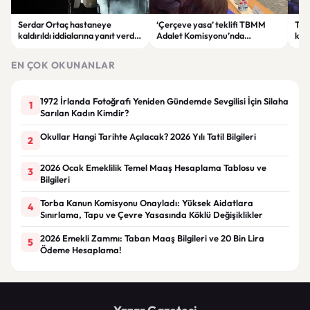
Serdar Ortaç hastaneye
‘Çerçeve yasa’ teklifi TBMM
Ter
kaldırıldı iddialarına yanıt verdi:
Adalet Komisyonu’nda
kri
“Rutin tedavim için buradayım”
görüşülüyor
tek
gör
EN ÇOK OKUNANLAR
1972 İrlanda Fotoğrafı Yeniden Gündemde Sevgilisi İçin Silaha
1
Sarılan Kadın Kimdir?
Okullar Hangi Tarihte Açılacak? 2026 Yılı Tatil Bilgileri
2
2026 Ocak Emeklilik Temel Maaş Hesaplama Tablosu ve
3
Bilgileri
Torba Kanun Komisyonu Onayladı: Yüksek Aidatlara
4
Sınırlama, Tapu ve Çevre Yasasında Köklü Değişiklikler
2026 Emekli Zammı: Taban Maaş Bilgileri ve 20 Bin Lira
5
Ödeme Hesaplama!