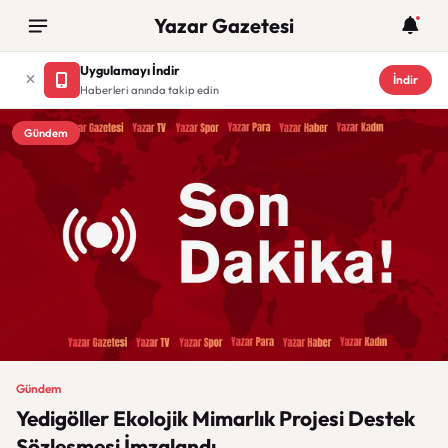
Yazar Gazetesi
Uygulamayı İndir
İndir
Haberleri anında takip edin
Gündem
Gündem
Yedigöller Ekolojik Mimarlık Projesi Destek
Sözleşmesi İmzalandı