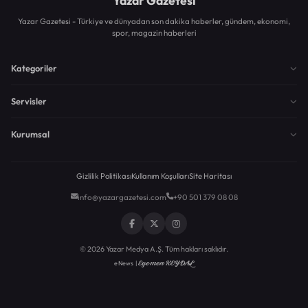
Yazar Gazetesi
Yazar Gazetesi - Türkiye ve dünyadan son dakika haberler, gündem, ekonomi,
spor, magazin haberleri
Kategoriler
Servisler
Kurumsal
Gizlilik Politikası
Kullanım Koşulları
Site Haritası
info@yazargazetesi.com
+90 501 379 08 08
© 2026 Yazar Medya A.Ş. Tüm hakları saklıdır.
Egemen KEYDAL
eNews |