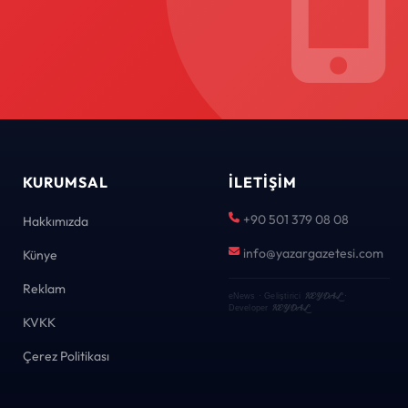
KURUMSAL
İLETIŞIM
+90 501 379 08 08
Hakkımızda
info@yazargazetesi.com
Künye
Reklam
KEYDAL
eNews · Geliştirici
·
KEYDAL
Developer
KVKK
Çerez Politikası