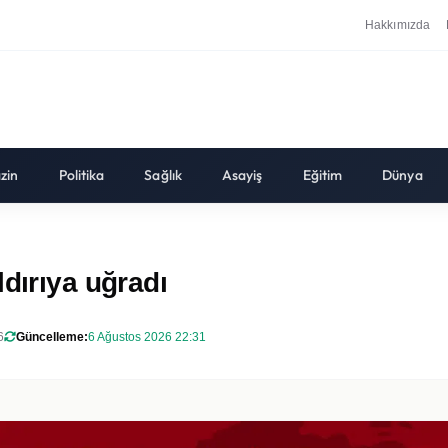
Hakkımızda
zin
Politika
Sağlık
Asayiş
Eğitim
Dünya
dırıya uğradı
6
Güncelleme:
6 Ağustos 2026 22:31