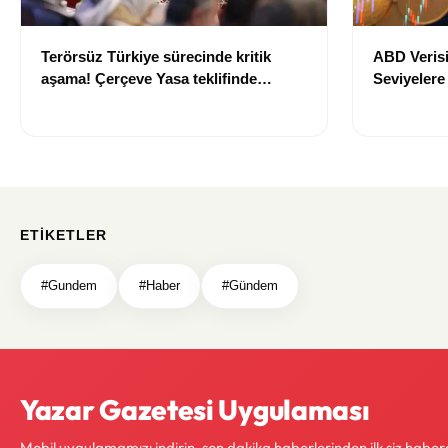
Terörsüz Türkiye sürecinde kritik
ABD Verisi
aşama! Çerçeve Yasa teklifinde
Seviyelere
maddeler görüşülmeye başlandı
700 TL Sın
ETIKETLER
#Gundem
#Haber
#Gündem
Yazar Gazetesi Uygulaması
Mobil uygulamamızı indirin, son dakika haberlerinden ilk siz haber