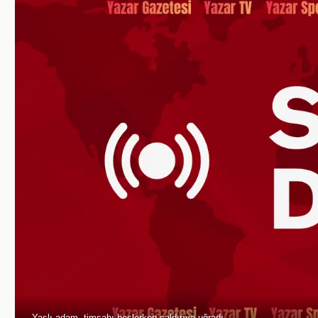
Yaşlı adam, timsahı beslerken saldırıya uğradı