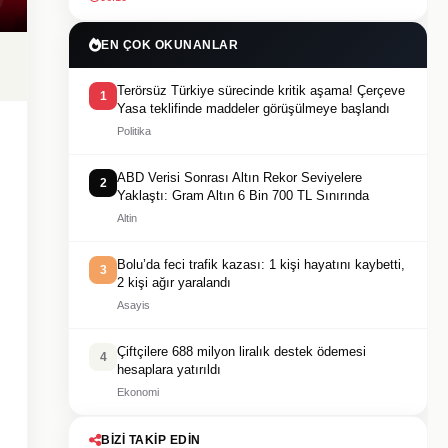
EN ÇOK OKUNANLAR
Terörsüz Türkiye sürecinde kritik aşama! Çerçeve
1
Yasa teklifinde maddeler görüşülmeye başlandı
Politika
ABD Verisi Sonrası Altın Rekor Seviyelere
2
Yaklaştı: Gram Altın 6 Bin 700 TL Sınırında
Altin
Bolu’da feci trafik kazası: 1 kişi hayatını kaybetti,
3
2 kişi ağır yaralandı
Asayis
Çiftçilere 688 milyon liralık destek ödemesi
4
hesaplara yatırıldı
Ekonomi
BIZI TAKIP EDIN