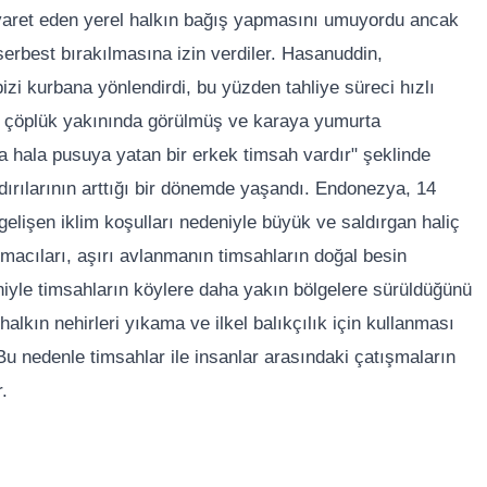
 ziyaret eden yerel halkın bağış yapmasını umuyordu ancak
serbest bırakılmasına izin verdiler. Hasanuddin,
izi kurbana yönlendirdi, bu yüzden tahliye süreci hızlı
ir çöplük yakınında görülmüş ve karaya yumurta
ta hala pusuya yatan bir erkek timsah vardır" şeklinde
ırılarının arttığı bir dönemde yaşandı. Endonezya, 14
gelişen iklim koşulları nedeniyle büyük ve saldırgan haliç
macıları, aşırı avlanmanın timsahların doğal besin
niyle timsahların köylere daha yakın bölgelere sürüldüğünü
halkın nehirleri yıkama ve ilkel balıkçılık için kullanması
. Bu nedenle timsahlar ile insanlar arasındaki çatışmaların
.