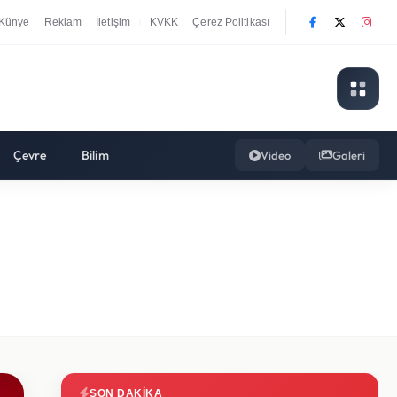
Künye
Reklam
İletişim
KVKK
Çerez Politikası
|
Çevre
Bilim
Video
Galeri
SON DAKIKA