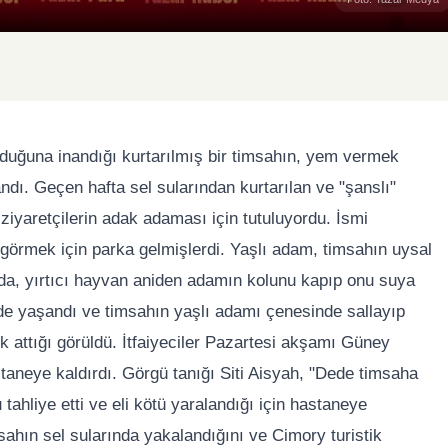
duğuna inandığı kurtarılmış bir timsahın, yem vermek
andı. Geçen hafta sel sularından kurtarılan ve "şanslı"
 ziyaretçilerin adak adaması için tutuluyordu. İsmi
 görmek için parka gelmişlerdi. Yaşlı adam, timsahın uysal
da, yırtıcı hayvan aniden adamın kolunu kapıp onu suya
de yaşandı ve timsahın yaşlı adamı çenesinde sallayıp
k attığı görüldü. İtfaiyeciler Pazartesi akşamı Güney
taneye kaldırdı. Görgü tanığı Siti Aisyah, "Dede timsaha
tahliye etti ve eli kötü yaralandığı için hastaneye
imsahın sel sularında yakalandığını ve Cimory turistik