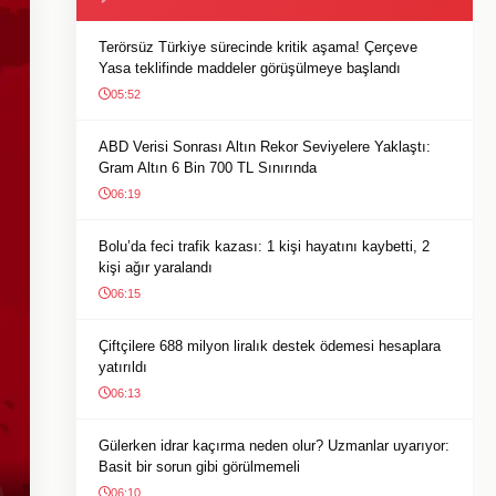
Terörsüz Türkiye sürecinde kritik aşama! Çerçeve
Yasa teklifinde maddeler görüşülmeye başlandı
05:52
ABD Verisi Sonrası Altın Rekor Seviyelere Yaklaştı:
Gram Altın 6 Bin 700 TL Sınırında
06:19
Bolu’da feci trafik kazası: 1 kişi hayatını kaybetti, 2
kişi ağır yaralandı
06:15
Çiftçilere 688 milyon liralık destek ödemesi hesaplara
yatırıldı
06:13
Gülerken idrar kaçırma neden olur? Uzmanlar uyarıyor:
Basit bir sorun gibi görülmemeli
06:10