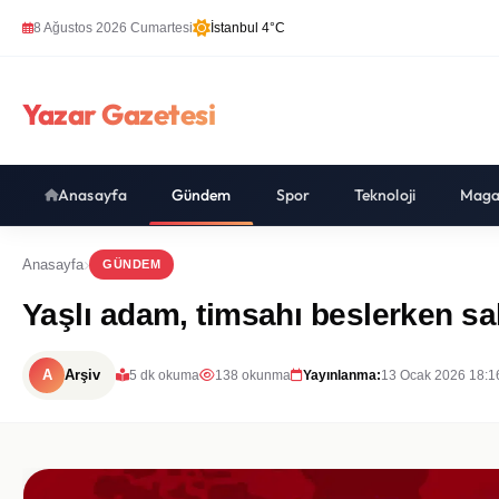
8 Ağustos 2026 Cumartesi
İstanbul 4°C
Yazar Gazetesi
Anasayfa
Gündem
Spor
Teknoloji
Maga
Anasayfa
GÜNDEM
Yaşlı adam, timsahı beslerken sal
A
Arşiv
5 dk okuma
138 okunma
Yayınlanma:
13 Ocak 2026 18:1