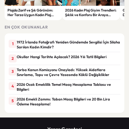
Plajda Zarif ve Şık Görünüm:
2026 Kadın Plaj Giyim Trendleri:
Güz
Her Tarza Uygun Kadın Plaj
Şıklık ve Konforu Bir Araya
Dön
Giyim Önerileri
Getiren Modeller
Bakı
Çöz
EN ÇOK OKUNANLAR
1972 İrlanda Fotoğrafı Yeniden Gündemde Sevgilisi İçin Silaha
1
Sarılan Kadın Kimdir?
Okullar Hangi Tarihte Açılacak? 2026 Yılı Tatil Bilgileri
2
Torba Kanun Komisyonu Onayladı: Yüksek Aidatlara
3
Sınırlama, Tapu ve Çevre Yasasında Köklü Değişiklikler
2026 Ocak Emeklilik Temel Maaş Hesaplama Tablosu ve
4
Bilgileri
2026 Emekli Zammı: Taban Maaş Bilgileri ve 20 Bin Lira
5
Ödeme Hesaplama!