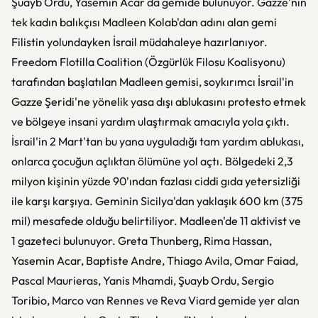
Şuayb Ordu, Yasemin Acar da gemide bulunuyor. Gazze'nin
tek kadın balıkçısı Madleen Kolab'dan adını alan gemi
Filistin yolundayken İsrail müdahaleye hazırlanıyor.
Freedom Flotilla Coalition (Özgürlük Filosu Koalisyonu)
tarafından başlatılan Madleen gemisi, soykırımcı İsrail'in
Gazze Şeridi'ne yönelik yasa dışı ablukasını protesto etmek
ve bölgeye insani yardım ulaştırmak amacıyla yola çıktı.
İsrail'in 2 Mart'tan bu yana uyguladığı tam yardım ablukası,
onlarca çocuğun açlıktan ölümüne yol açtı. Bölgedeki 2,3
milyon kişinin yüzde 90'ından fazlası ciddi gıda yetersizliği
ile karşı karşıya. Geminin Sicilya'dan yaklaşık 600 km (375
mil) mesafede olduğu belirtiliyor. Madleen'de 11 aktivist ve
1 gazeteci bulunuyor. Greta Thunberg, Rima Hassan,
Yasemin Acar, Baptiste Andre, Thiago Avila, Omar Faiad,
Pascal Maurieras, Yanis Mhamdi, Şuayb Ordu, Sergio
Toribio, Marco van Rennes ve Reva Viard gemide yer alan