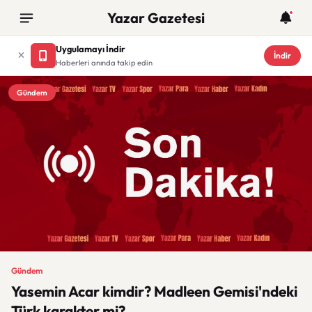
Yazar Gazetesi
Uygulamayı İndir
İndir
Haberleri anında takip edin
Gündem
Gündem
Yasemin Acar kimdir? Madleen Gemisi'ndeki
Türk karakter mi?