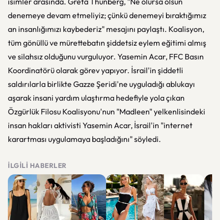
isimler arasında. Greta Thunberg, "Ne olursa olsun
denemeye devam etmeliyiz; çünkü denemeyi bıraktığımız
an insanlığımızı kaybederiz" mesajını paylaştı. Koalisyon,
tüm gönüllü ve mürettebatın şiddetsiz eylem eğitimi almış
ve silahsız olduğunu vurguluyor. Yasemin Acar, FFC Basın
Koordinatörü olarak görev yapıyor. İsrail'in şiddetli
saldırılarla birlikte Gazze Şeridi'ne uyguladığı ablukayı
aşarak insani yardım ulaştırma hedefiyle yola çıkan
Özgürlük Filosu Koalisyonu'nun "Madleen" yelkenlisindeki
insan hakları aktivisti Yasemin Acar, İsrail'in "internet
karartması uygulamaya başladığını" söyledi.
İLGILI HABERLER