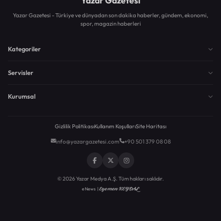
Yazar Gazetesi
Yazar Gazetesi - Türkiye ve dünyadan son dakika haberler, gündem, ekonomi,
spor, magazin haberleri
Kategoriler
Servisler
Kurumsal
Gizlilik Politikası
Kullanım Koşulları
Site Haritası
info@yazargazetesi.com
+90 501 379 08 08
© 2026 Yazar Medya A.Ş. Tüm hakları saklıdır.
Egemen KEYDAL
eNews |