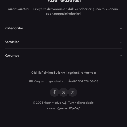
Yazar Gazetesi
Yazar Gazetesi - Türkiye ve dünyadan son dakika haberler, gündem, ekonomi,
spor, magazin haberleri
Kategoriler
Servisler
Kurumsal
Gizlilik Politikası
Kullanım Koşulları
Site Haritası
info@yazargazetesi.com
+90 501 379 08 08
© 2026 Yazar Medya A.Ş. Tüm hakları saklıdır.
Egemen KEYDAL
eNews |