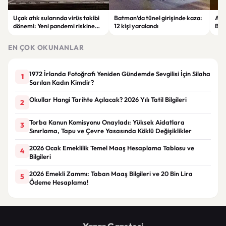
Uçak atık sularında virüs takibi
Batman’da tünel girişinde kaza:
Ada
dönemi: Yeni pandemi riskine
12 kişi yaralandı
Bel
karşı erken uyarı sistemi
yaşa
geliştiriliyor
EN ÇOK OKUNANLAR
1972 İrlanda Fotoğrafı Yeniden Gündemde Sevgilisi İçin Silaha
1
Sarılan Kadın Kimdir?
Okullar Hangi Tarihte Açılacak? 2026 Yılı Tatil Bilgileri
2
Torba Kanun Komisyonu Onayladı: Yüksek Aidatlara
3
Sınırlama, Tapu ve Çevre Yasasında Köklü Değişiklikler
2026 Ocak Emeklilik Temel Maaş Hesaplama Tablosu ve
4
Bilgileri
2026 Emekli Zammı: Taban Maaş Bilgileri ve 20 Bin Lira
5
Ödeme Hesaplama!