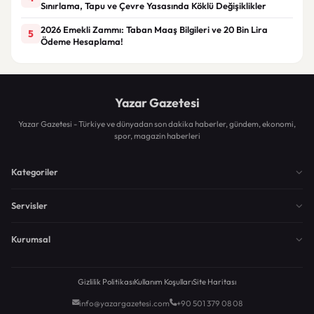
Sınırlama, Tapu ve Çevre Yasasında Köklü Değişiklikler
2026 Emekli Zammı: Taban Maaş Bilgileri ve 20 Bin Lira
5
Ödeme Hesaplama!
Yazar Gazetesi
Yazar Gazetesi - Türkiye ve dünyadan son dakika haberler, gündem, ekonomi,
spor, magazin haberleri
Kategoriler
Servisler
Kurumsal
Gizlilik Politikası
Kullanım Koşulları
Site Haritası
info@yazargazetesi.com
+90 501 379 08 08