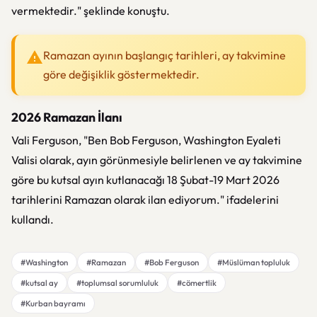
vermektedir." şeklinde konuştu.
Ramazan ayının başlangıç tarihleri, ay takvimine
göre değişiklik göstermektedir.
2026 Ramazan İlanı
Vali Ferguson, "Ben Bob Ferguson, Washington Eyaleti
Valisi olarak, ayın görünmesiyle belirlenen ve ay takvimine
göre bu kutsal ayın kutlanacağı 18 Şubat-19 Mart 2026
tarihlerini Ramazan olarak ilan ediyorum." ifadelerini
kullandı.
#Washington
#Ramazan
#Bob Ferguson
#Müslüman topluluk
#kutsal ay
#toplumsal sorumluluk
#cömertlik
#Kurban bayramı