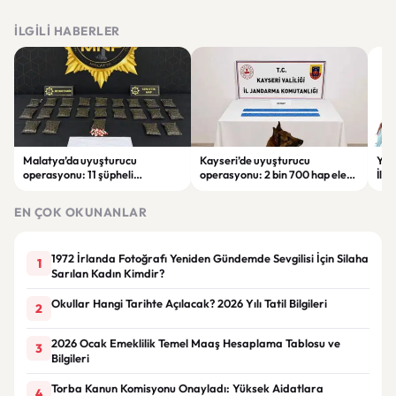
İLGILI HABERLER
Malatya’da uyuşturucu
Kayseri’de uyuşturucu
YEN
operasyonu: 11 şüpheli
operasyonu: 2 bin 700 hap ele
İlk
tutuklandı
geçirildi, 1 şüpheli gözaltına
sor
alındı
tut
EN ÇOK OKUNANLAR
1972 İrlanda Fotoğrafı Yeniden Gündemde Sevgilisi İçin Silaha
1
Sarılan Kadın Kimdir?
Okullar Hangi Tarihte Açılacak? 2026 Yılı Tatil Bilgileri
2
2026 Ocak Emeklilik Temel Maaş Hesaplama Tablosu ve
3
Bilgileri
Torba Kanun Komisyonu Onayladı: Yüksek Aidatlara
4