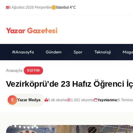
6 Ağustos 2026 Perşembe
İstanbul 4°C
Yazar Gazetesi
Anasayfa
Gündem
Spor
Teknoloji
Maga
Anasayfa
EGITIM
Vezirköprü’de 23 Hafız Öğrenci İ
E
Yazar Medya
5 dk okuma
1.001 okunma
Yayınlanma:
5 Temmu