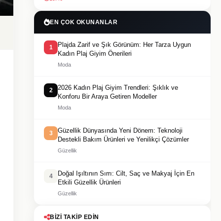
EN ÇOK OKUNANLAR
Plajda Zarif ve Şık Görünüm: Her Tarza Uygun
1
Kadın Plaj Giyim Önerileri
Moda
2026 Kadın Plaj Giyim Trendleri: Şıklık ve
2
Konforu Bir Araya Getiren Modeller
Moda
Güzellik Dünyasında Yeni Dönem: Teknoloji
3
Destekli Bakım Ürünleri ve Yenilikçi Çözümler
Güzellik
Doğal Işıltının Sırrı: Cilt, Saç ve Makyaj İçin En
4
Etkili Güzellik Ürünleri
Güzellik
BIZI TAKIP EDIN