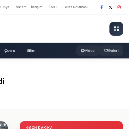
Künye
Reklam
İletişim
KVKK
Çerez Politikası
|
Çevre
Bilim
Video
Galeri
di
SON DAKIKA