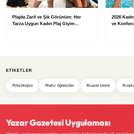
Plajda Zarif ve Şık Görünüm: Her
2026 Kadın 
Tarza Uygun Kadın Plaj Giyim
ve Konforu
Önerileri
Modeller
ETIKETLER
#Vezirköprü
#hafız öğrenciler
#icazet töreni
#coşku
Yazar Gazetesi Uygulaması
Mobil uygulamamızı indirin, son dakika haberlerinden ilk siz haber