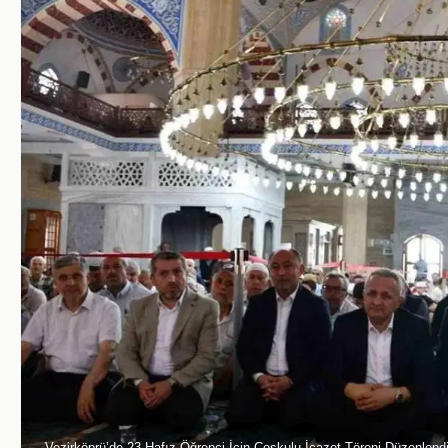
Vezirköprü’de 23 Hafız Öğrenci İçin Coşkulu İcazet Töreni Düzenlend