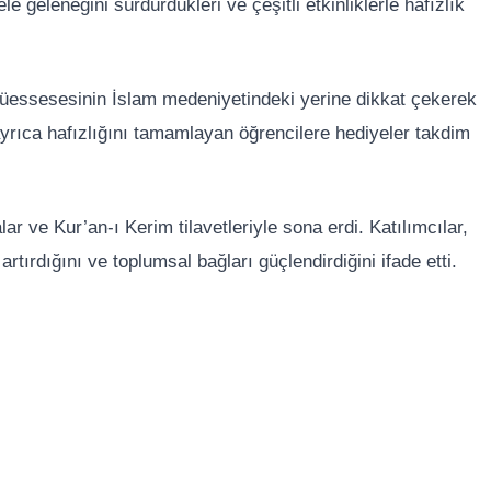
 geleneğini sürdürdükleri ve çeşitli etkinliklerle hafızlık
ık müessesesinin İslam medeniyetindeki yerine dikkat çekerek
yrıca hafızlığını tamamlayan öğrencilere hediyeler takdim
r ve Kur’an-ı Kerim tilavetleriyle sona erdi. Katılımcılar,
i artırdığını ve toplumsal bağları güçlendirdiğini ifade etti.