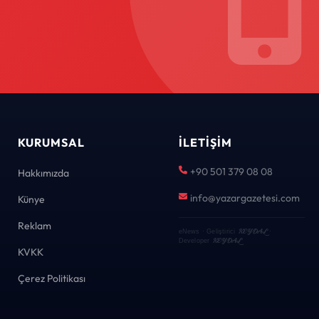
KURUMSAL
İLETIŞIM
+90 501 379 08 08
Hakkımızda
info@yazargazetesi.com
Künye
Reklam
KEYDAL
eNews · Geliştirici
·
KEYDAL
Developer
KVKK
Çerez Politikası