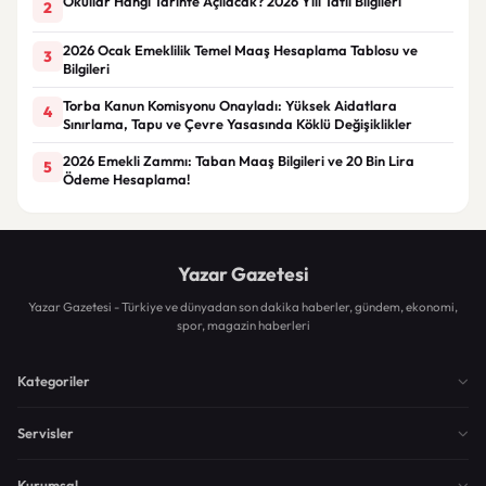
Okullar Hangi Tarihte Açılacak? 2026 Yılı Tatil Bilgileri
2
2026 Ocak Emeklilik Temel Maaş Hesaplama Tablosu ve
3
Bilgileri
Torba Kanun Komisyonu Onayladı: Yüksek Aidatlara
4
Sınırlama, Tapu ve Çevre Yasasında Köklü Değişiklikler
2026 Emekli Zammı: Taban Maaş Bilgileri ve 20 Bin Lira
5
Ödeme Hesaplama!
Yazar Gazetesi
Yazar Gazetesi - Türkiye ve dünyadan son dakika haberler, gündem, ekonomi,
spor, magazin haberleri
Kategoriler
Servisler
Kurumsal