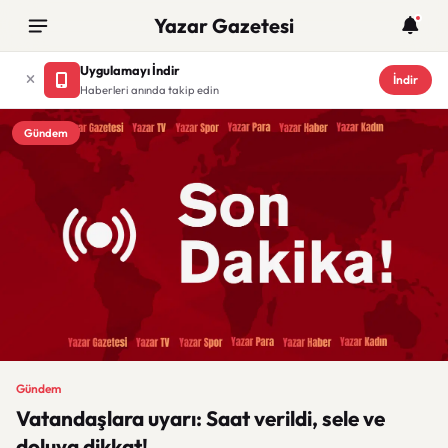
Yazar Gazetesi
Uygulamayı İndir
İndir
Haberleri anında takip edin
Gündem
Gündem
Vatandaşlara uyarı: Saat verildi, sele ve
doluya dikkat!