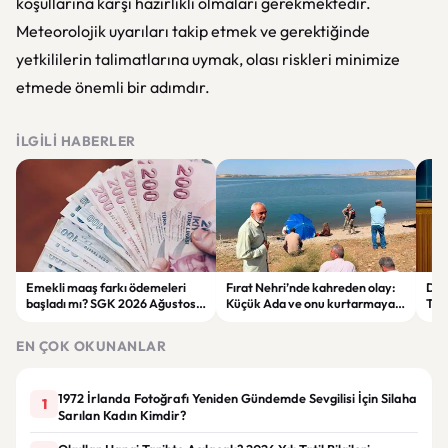
koşullarına karşı hazırlıklı olmaları gerekmektedir.
Meteorolojik uyarıları takip etmek ve gerektiğinde
yetkililerin talimatlarına uymak, olası riskleri minimize
etmede önemli bir adımdır.
İLGILI HABERLER
Emekli maaş farkı ödemeleri
Fırat Nehri’nde kahreden olay:
Der
başladı mı? SGK 2026 Ağustos
Küçük Ada ve onu kurtarmaya
Tepk
ödeme takvimini açıkladı
çalışan kadın hayatını kaybetti
Ter
EN ÇOK OKUNANLAR
1972 İrlanda Fotoğrafı Yeniden Gündemde Sevgilisi İçin Silaha
1
Sarılan Kadın Kimdir?