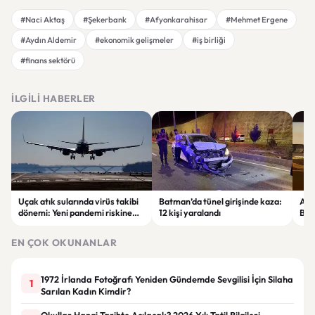
#Naci Aktaş
#Şekerbank
#Afyonkarahisar
#Mehmet Ergene
#Aydın Aldemir
#ekonomik gelişmeler
#iş birliği
#finans sektörü
İLGILI HABERLER
Uçak atık sularında virüs takibi
Batman’da tünel girişinde kaza:
Ada
dönemi: Yeni pandemi riskine
12 kişi yaralandı
Bel
karşı erken uyarı sistemi
yaşa
geliştiriliyor
EN ÇOK OKUNANLAR
1972 İrlanda Fotoğrafı Yeniden Gündemde Sevgilisi İçin Silaha
1
Sarılan Kadın Kimdir?
Okullar Hangi Tarihte Açılacak? 2026 Yılı Tatil Bilgileri