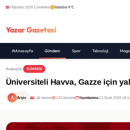
8 Ağustos 2026 Cumartesi
İstanbul 4°C
Yazar Gazetesi
Anasayfa
Gündem
Spor
Teknoloji
Maga
Anasayfa
GÜNDEM
Üniversiteli Havva, Gazze için ya
A
Arşiv
5 dk okuma
133 okunma
Yayınlanma:
13 Ocak 2026 18:1