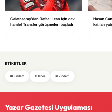
Galatasaray’dan Rafael Leao için dev
Hasan Can
hamle! Transfer görüşmeleri başladı
katılan ya
izni olmad
alındı
ETIKETLER
#Gundem
#Haber
#Gündem
Yazar Gazetesi Uygulaması