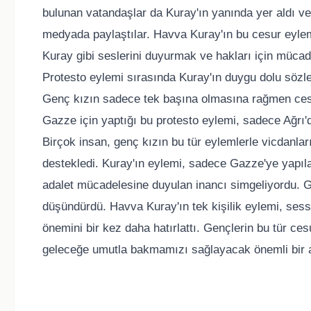
bulunan vatandaşlar da Kuray'ın yanında yer aldı ve 
medyada paylaştılar. Havva Kuray'ın bu cesur eylem
Kuray gibi seslerini duyurmak ve hakları için müca
Protesto eylemi sırasında Kuray'ın duygu dolu sözler
Genç kızın sadece tek başına olmasına rağmen cesar
Gazze için yaptığı bu protesto eylemi, sadece Ağrı'd
Birçok insan, genç kızın bu tür eylemlerle vicdanla
destekledi. Kuray'ın eylemi, sadece Gazze'ye yapılan
adalet mücadelesine duyulan inancı simgeliyordu. Gen
düşündürdü. Havva Kuray'ın tek kişilik eylemi, se
önemini bir kez daha hatırlattı. Gençlerin bu tür ce
geleceğe umutla bakmamızı sağlayacak önemli bir 