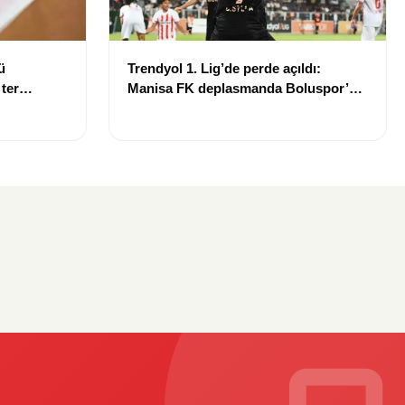
ü
Trendyol 1. Lig’de perde açıldı:
 ter
Manisa FK deplasmanda Boluspor’u
mağlup etti