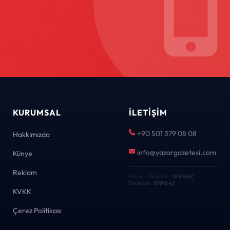
KURUMSAL
İLETIŞIM
+90 501 379 08 08
Hakkımızda
info@yazargazetesi.com
Künye
Reklam
KEYDAL
eNews · Geliştirici
·
KEYDAL
Developer
KVKK
Çerez Politikası