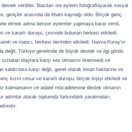
destek verdiler. Bazıları ise eylemi fotoğraflayarak sosyal
i, gençler arasında da ilham kaynağı oldu. Birçok genç,
dele etmek adına benzer eylemler yapmaya karar verdi.
i ve kararlı duruşu, çevrede bulunan herkesi etkiledi.
eti ve inancı, herkesi derinden etkiledi. Havva Kuray'ın
a değil, Türkiye genelinde de büyük destek ve ilgi gördü.
rı sızlatan olaylara karşı ses olmasını önemsedi ve
 saldırılara karşı değil, genel olarak insan haklarına ve
ç kızın cesur ve kararlı duruşu, birçok kişiyi etkiledi ve
ssiz kalmamanın ve adalet mücadelesine destek olmanın
sur adımlar atarak toplumda farkındalık yaratmaları,
adımdır.