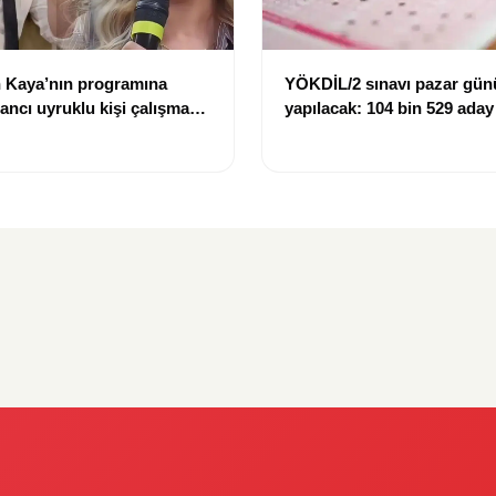
 Kaya’nın programına
YÖKDİL/2 sınavı pazar gün
bancı uyruklu kişi çalışma
yapılacak: 104 bin 529 aday
ığı gerekçesiyle gözaltına
dökecek