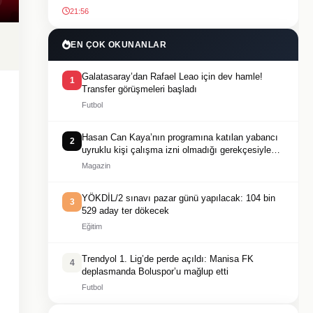
21:56
EN ÇOK OKUNANLAR
Galatasaray’dan Rafael Leao için dev hamle!
1
Transfer görüşmeleri başladı
Futbol
Hasan Can Kaya’nın programına katılan yabancı
2
uyruklu kişi çalışma izni olmadığı gerekçesiyle
gözaltına alındı
Magazin
YÖKDİL/2 sınavı pazar günü yapılacak: 104 bin
3
529 aday ter dökecek
Eğitim
Trendyol 1. Lig’de perde açıldı: Manisa FK
4
deplasmanda Boluspor’u mağlup etti
Futbol