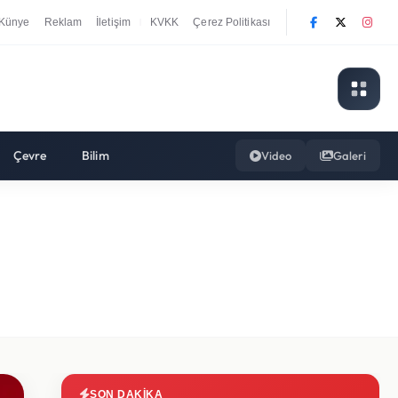
Künye
Reklam
İletişim
KVKK
Çerez Politikası
|
Çevre
Bilim
Video
Galeri
SON DAKIKA