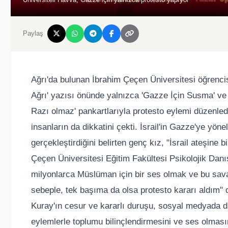
Paylaş
Ağrı'da bulunan İbrahim Çeçen Üniversitesi öğrenci
Ağrı' yazısı önünde yalnızca 'Gazze İçin Susma' ve
Razı olmaz' pankartlarıyla protesto eylemi düzenledi
insanların da dikkatini çekti. İsrail'in Gazze'ye yö
gerçekleştirdiğini belirten genç kız, "İsrail ateşine
Çeçen Üniversitesi Eğitim Fakültesi Psikolojik Danı
milyonlarca Müslüman için bir ses olmak ve bu savaşta
sebeple, tek başıma da olsa protesto kararı aldım" 
Kuray'ın cesur ve kararlı duruşu, sosyal medyada da
eylemlerle toplumu bilinçlendirmesini ve ses olmasın