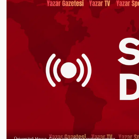
Üniversiteli Havva, Gazze için yalnızca protesto yapıyor