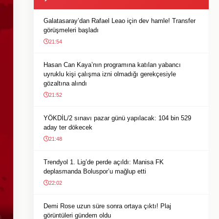
Galatasaray’dan Rafael Leao için dev hamle! Transfer
görüşmeleri başladı
21:54
Hasan Can Kaya’nın programına katılan yabancı
uyruklu kişi çalışma izni olmadığı gerekçesiyle
gözaltına alındı
21:52
YÖKDİL/2 sınavı pazar günü yapılacak: 104 bin 529
aday ter dökecek
21:48
Trendyol 1. Lig’de perde açıldı: Manisa FK
deplasmanda Boluspor’u mağlup etti
22:02
Demi Rose uzun süre sonra ortaya çıktı! Plaj
görüntüleri gündem oldu