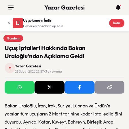
Yazar Gazetesi
Uygulamayı İndir
İndir
Haberleri anında takip edin
Gundem
Gundem
Uçuş İptalleri Hakkında Bakan
Uraloğlu'ndan Açıklama Geldi
Yazar Gazetesi
Y
28 Şubat 2026 22:57 · 3 dk okuma
Bakan Uraloğlu, İran, Irak, Suriye, Lübnan ve Ürdün’e
yapılan tüm uçuşların 2 Mart tarihine kadar iptal edildiğini
duyurdu. Ayrıca, Katar, Kuveyt, Bahreyn, Birleşik Arap