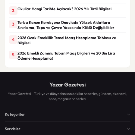
Okullar Hangi Tarihte Açılacak? 2026 Yılı Tatil Bilgileri
2
Torba Kanun Komisyonu Onayladı: Yüksek Aidatlara
3
Sınırlama, Tapu ve Çevre Yasasında Köklü Değişiklikler
2026 Ocak Emeklilik Temel Maaş Hesaplama Tablosu ve
4
Bilgileri
2026 Emekli Zammı: Taban Maaş Bilgileri ve 20 Bin Lira
5
Ödeme Hesaplama!
Yazar Gazetesi
Yazar Gazetesi - Türkiye ve dünyadan son dakika haberler, gündem, ekonomi,
spor, magazin haberleri
Kategoriler
Servisler