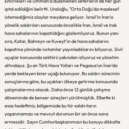
Emirlikleri ve Umman’a düzenlenen seferlerin de her gün
iptal edildiğini belirtti. Uraloğlu, "Orta Doğu'da maalesef
istemediğimiz olaylar meydana geliyor. İsrail’in İran’a
yönelik saldırıları sonucunda öncelikle İran, İsrail ve Irak
hava sahalarının kapatıldığını gözlemliyoruz. Bunun yanı
sıra, Katar, Bahreyn ve Kuveyt'in de hava sahalarını
kapatma yönünde notamlar yayınladıklarını biliyoruz. Sivil
uçuşlar konusunda sektörü yakından izliyoruz ve yönetim
altındayız. Şu an Türk Hava Yolları ve Pegasus’un İran’da
yerde bekleyen birer uçağı bulunuyor. Bu saldırı sürecinin
sonuçlarına göre, bu uçakları ülkeye getirme konusunda
çalışmalarımız olacak. Daha önce 12 günlük çatışma
döneminde de benzer süreçleri yürütmüştük. Elbette ki
esas hedefimiz, bölgemizde bu tür saldırıların
yaşanmaması ve mevcut durumun bir an önce sona
ermesidir. Sayın Cumhurbaşkanımızın bu konuyu dikkatle