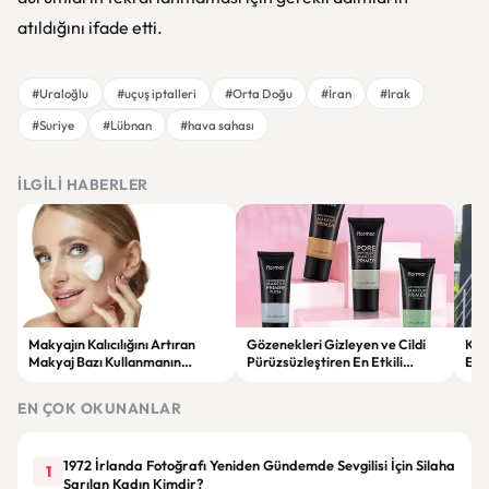
atıldığını ifade etti.
#Uraloğlu
#uçuş iptalleri
#Orta Doğu
#İran
#Irak
#Suriye
#Lübnan
#hava sahası
İLGILI HABERLER
Makyajın Kalıcılığını Artıran
Gözenekleri Gizleyen ve Cildi
Koc
Makyaj Bazı Kullanmanın
Pürüzsüzleştiren En Etkili
Esk
Faydaları
Makyaj Bazı Önerileri
EN ÇOK OKUNANLAR
1972 İrlanda Fotoğrafı Yeniden Gündemde Sevgilisi İçin Silaha
1
Sarılan Kadın Kimdir?