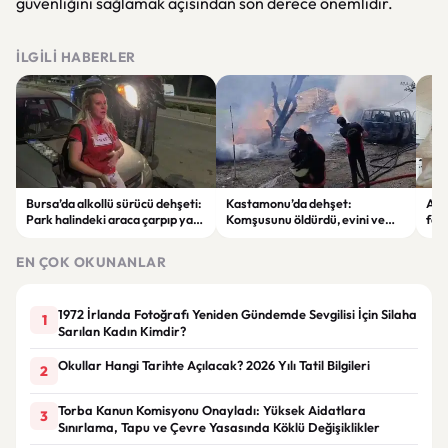
güvenliğini sağlamak açısından son derece önemlidir.
İLGILI HABERLER
Bursa’da alkollü sürücü dehşeti:
Kastamonu’da dehşet:
Ay’
Park halindeki araca çarpıp yan
Komşusunu öldürdü, evini ve
fen
yattı
aracını ateşe verdi
NAS
gön
EN ÇOK OKUNANLAR
1972 İrlanda Fotoğrafı Yeniden Gündemde Sevgilisi İçin Silaha
1
Sarılan Kadın Kimdir?
Okullar Hangi Tarihte Açılacak? 2026 Yılı Tatil Bilgileri
2
Torba Kanun Komisyonu Onayladı: Yüksek Aidatlara
3
Sınırlama, Tapu ve Çevre Yasasında Köklü Değişiklikler