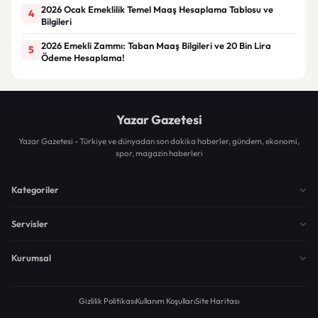
2026 Ocak Emeklilik Temel Maaş Hesaplama Tablosu ve
4
Bilgileri
2026 Emekli Zammı: Taban Maaş Bilgileri ve 20 Bin Lira
5
Ödeme Hesaplama!
Yazar Gazetesi
Yazar Gazetesi - Türkiye ve dünyadan son dakika haberler, gündem, ekonomi,
spor, magazin haberleri
Kategoriler
Servisler
Kurumsal
Gizlilik Politikası
Kullanım Koşulları
Site Haritası