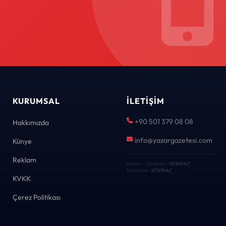
KURUMSAL
İLETIŞIM
+90 501 379 08 08
Hakkımızda
info@yazargazetesi.com
Künye
Reklam
KEYDAL
eNews · Geliştirici
·
KEYDAL
Developer
KVKK
Çerez Politikası