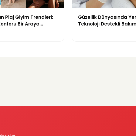
n Plaj Giyim Trendleri:
Güzellik Dünyasında Ye
 Konforu Bir Araya
Teknoloji Destekli Bakım
odeller
ve Yenilikçi Çözümler
dar olun.