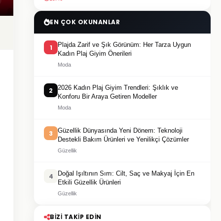
EN ÇOK OKUNANLAR
Plajda Zarif ve Şık Görünüm: Her Tarza Uygun
1
Kadın Plaj Giyim Önerileri
Moda
2026 Kadın Plaj Giyim Trendleri: Şıklık ve
2
Konforu Bir Araya Getiren Modeller
Moda
Güzellik Dünyasında Yeni Dönem: Teknoloji
3
Destekli Bakım Ürünleri ve Yenilikçi Çözümler
Güzellik
Doğal Işıltının Sırrı: Cilt, Saç ve Makyaj İçin En
4
Etkili Güzellik Ürünleri
Güzellik
BIZI TAKIP EDIN