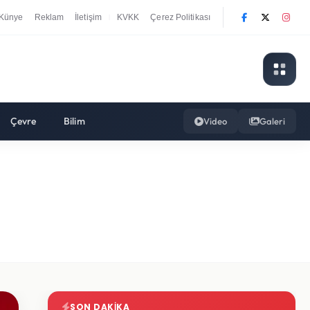
Künye
Reklam
İletişim
KVKK
Çerez Politikası
|
Çevre
Bilim
Video
Galeri
SON DAKIKA