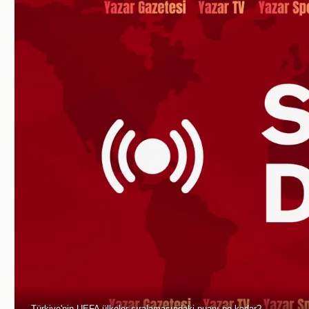
Türkiye'nin UEFA ülkeler sıralamasındaki puanı ne kadar?