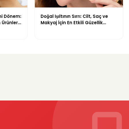
ni Dönem:
Doğal Işıltının Sırrı: Cilt, Saç ve
 Ürünleri
Makyaj İçin En Etkili Güzellik
Ürünleri