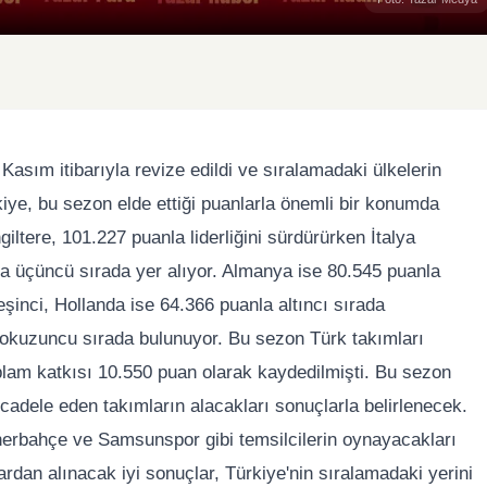
sım itibarıyla revize edildi ve sıralamadaki ülkelerin
ye, bu sezon elde ettiği puanlarla önemli bir konumda
giltere, 101.227 puanla liderliğini sürdürürken İtalya
la üçüncü sırada yer alıyor. Almanya ise 80.545 puanla
inci, Hollanda ise 64.366 puanla altıncı sırada
okuzuncu sırada bulunuyor. Bu sezon Türk takımları
am katkısı 10.550 puan olarak kaydedilmişti. Bu sezon
cadele eden takımların alacakları sonuçlarla belirlenecek.
nerbahçe ve Samsunspor gibi temsilcilerin oynayacakları
rdan alınacak iyi sonuçlar, Türkiye'nin sıralamadaki yerini