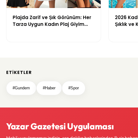
Plajda Zarif ve Şık Görünüm: Her
2026 Kadı
Tarza Uygun Kadın Plaj Giyim
Şıklık ve
Önerileri
Getiren M
ETIKETLER
#Gundem
#Haber
#Spor
Yazar Gazetesi Uygulaması
Mobil uygulamamızı indirin, son dakika haberlerinden ilk siz haber