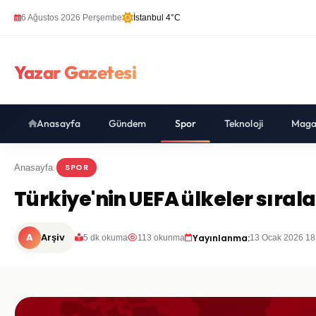
6 Ağustos 2026 Perşembe
İstanbul 4°C
Yazar Gazetesi
Anasayfa
Gündem
Spor
Teknoloji
Maga
SPOR
Anasayfa
Türkiye'nin UEFA ülkeler sıra
A
Arşiv
Yayınlanma:
5 dk okuma
113 okunma
13 Ocak 2026 18