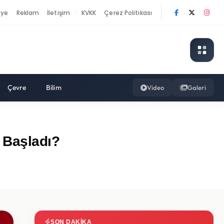
nye
Reklam
İletişim
KVKK
Çerez Politikası
|
Çevre
Bilim
Video
Galeri
 Başladı?
SON DAKIKA