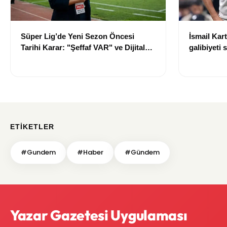
İsmail Kar
Süper Lig’de Yeni Sezon Öncesi
galibiyeti 
Tarihi Karar: "Şeffaf VAR" ve Dijital
“Greenwood
Saha İçi Takip Dönemi Başlıyor!
gerek yok
ETIKETLER
#Gundem
#Haber
#Gündem
Yazar Gazetesi Uygulaması