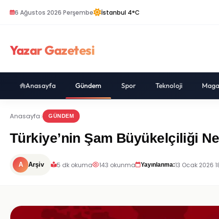
6 Ağustos 2026 Perşembe
İstanbul 4°C
Yazar Gazetesi
Anasayfa
Gündem
Spor
Teknoloji
Maga
Anasayfa
GÜNDEM
Türkiye’nin Şam Büyükelçiliği Ne
5 dk okuma
143 okunma
13 Ocak 2026 18
A
Arşiv
Yayınlanma: