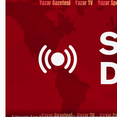
Türkiye’nin Şam Büyükelçiliği Neden 12 Yıl Sonra Yeniden Faaliy