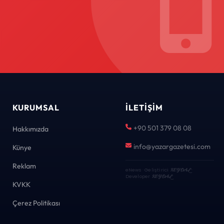
KURUMSAL
İLETIŞIM
+90 501 379 08 08
Hakkımızda
info@yazargazetesi.com
Künye
Reklam
eNews · Geliştirici
KEYDAL
·
Developer
KEYDAL
KVKK
Çerez Politikası