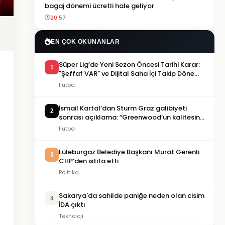
bagaj dönemi ücretli hale geliyor
20:57
EN ÇOK OKUNANLAR
Süper Lig’de Yeni Sezon Öncesi Tarihi Karar:
1
"Şeffaf VAR" ve Dijital Saha İçi Takip Dönemi
Başlıyor!
Futbol
İsmail Kartal’dan Sturm Graz galibiyeti
2
sonrası açıklama: “Greenwood’un kalitesini
tartışmaya gerek yok”
Futbol
Lüleburgaz Belediye Başkanı Murat Gerenli
3
CHP’den istifa etti
Politika
Sakarya'da sahilde paniğe neden olan cisim
4
İDA çıktı
Teknoloji