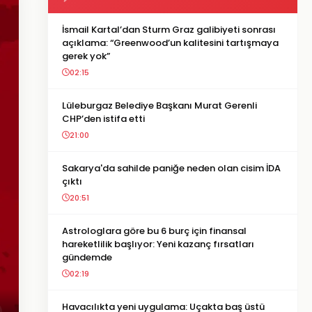
İsmail Kartal’dan Sturm Graz galibiyeti sonrası
açıklama: “Greenwood’un kalitesini tartışmaya
gerek yok”
02:15
Lüleburgaz Belediye Başkanı Murat Gerenli
CHP’den istifa etti
21:00
Sakarya'da sahilde paniğe neden olan cisim İDA
çıktı
20:51
Astrologlara göre bu 6 burç için finansal
hareketlilik başlıyor: Yeni kazanç fırsatları
gündemde
02:19
Havacılıkta yeni uygulama: Uçakta baş üstü