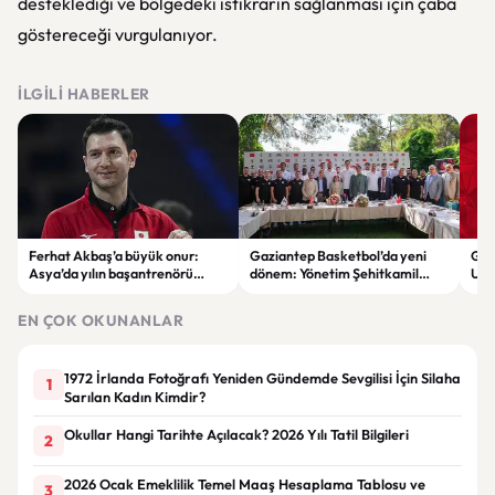
desteklediği ve bölgedeki istikrarın sağlanması için çaba
göstereceği vurgulanıyor.
İLGILI HABERLER
Ferhat Akbaş’a büyük onur:
Gaziantep Basketbol’da yeni
Gal
Asya’da yılın başantrenörü
dönem: Yönetim Şehitkamil
Umu
seçildi
Belediyesi’ne devredildi
kırm
EN ÇOK OKUNANLAR
1972 İrlanda Fotoğrafı Yeniden Gündemde Sevgilisi İçin Silaha
1
Sarılan Kadın Kimdir?
Okullar Hangi Tarihte Açılacak? 2026 Yılı Tatil Bilgileri
2
2026 Ocak Emeklilik Temel Maaş Hesaplama Tablosu ve
3