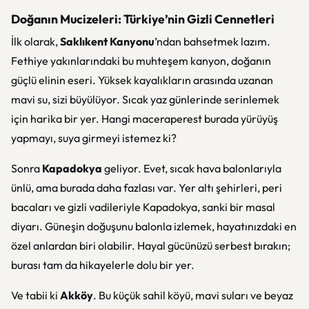
Doğanın Mucizeleri: Türkiye’nin Gizli Cennetleri
İlk olarak,
Saklıkent Kanyonu
’ndan bahsetmek lazım.
Fethiye yakınlarındaki bu muhteşem kanyon, doğanın
güçlü elinin eseri. Yüksek kayalıkların arasında uzanan
mavi su, sizi büyülüyor. Sıcak yaz günlerinde serinlemek
için harika bir yer. Hangi maceraperest burada yürüyüş
yapmayı, suya girmeyi istemez ki?
Sonra
Kapadokya
geliyor. Evet, sıcak hava balonlarıyla
ünlü, ama burada daha fazlası var. Yer altı şehirleri, peri
bacaları ve gizli vadileriyle Kapadokya, sanki bir masal
diyarı. Güneşin doğuşunu balonla izlemek, hayatınızdaki en
özel anlardan biri olabilir. Hayal gücünüzü serbest bırakın;
burası tam da hikayelerle dolu bir yer.
Ve tabii ki
Akköy
. Bu küçük sahil köyü, mavi suları ve beyaz