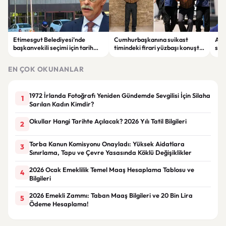
Etimesgut Belediyesi’nde
Cumhurbaşkanına suikast
ABD
başkanvekili seçimi için tarih
timindeki firari yüzbaşı konuştu:
son
belli oldu
“İmamın talimatlarına uydum,
El-
pişmanım”
EN ÇOK OKUNANLAR
1972 İrlanda Fotoğrafı Yeniden Gündemde Sevgilisi İçin Silaha
1
Sarılan Kadın Kimdir?
Okullar Hangi Tarihte Açılacak? 2026 Yılı Tatil Bilgileri
2
Torba Kanun Komisyonu Onayladı: Yüksek Aidatlara
3
Sınırlama, Tapu ve Çevre Yasasında Köklü Değişiklikler
2026 Ocak Emeklilik Temel Maaş Hesaplama Tablosu ve
4
Bilgileri
2026 Emekli Zammı: Taban Maaş Bilgileri ve 20 Bin Lira
5
Ödeme Hesaplama!