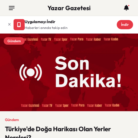
Yazar Gazetesi
Uygulamayı İndir
İndir
Haberleri anında takip edin
Gündem
Gündem
Türkiye'de Doğa Harikası Olan Yerler
Nereleri?