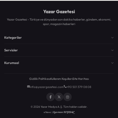
Yazar Gazetesi
Yazar Gazetesi - Türkiye ve dünyadan son dakika haberler, gündem, ekonomi,
spor, magazin haberleri
Kategoriler
Servisler
Kurumsal
Gizlilik Politikası
Kullanım Koşulları
Site Haritası
info@yazargazetesi.com
+90 501 379 08 08
© 2026 Yazar Medya A.Ş. Tüm hakları saklıdır.
Egemen KEYDAL
eNews |