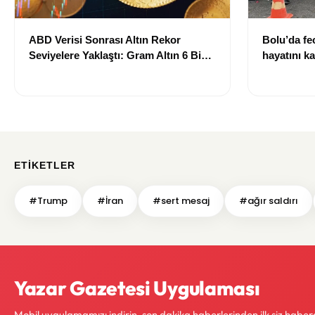
ABD Verisi Sonrası Altın Rekor
Bolu’da fec
Seviyelere Yaklaştı: Gram Altın 6 Bin
hayatını ka
700 TL Sınırında
ETIKETLER
#Trump
#İran
#sert mesaj
#ağır saldırı
Yazar Gazetesi Uygulaması
Mobil uygulamamızı indirin, son dakika haberlerinden ilk siz haber