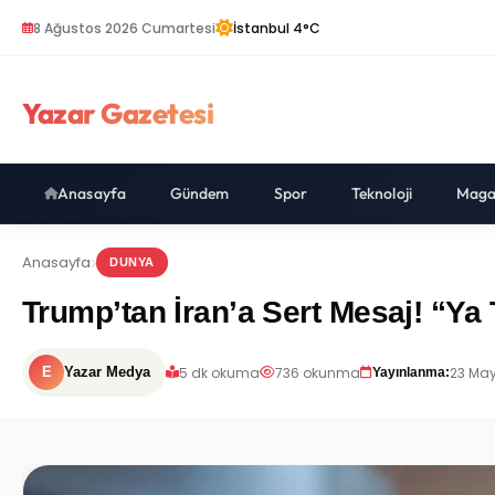
8 Ağustos 2026 Cumartesi
İstanbul 4°C
Yazar Gazetesi
Anasayfa
Gündem
Spor
Teknoloji
Maga
Anasayfa
DUNYA
Trump’tan İran’a Sert Mesaj! “Ya
5 dk okuma
736 okunma
23 May
E
Yazar Medya
Yayınlanma: