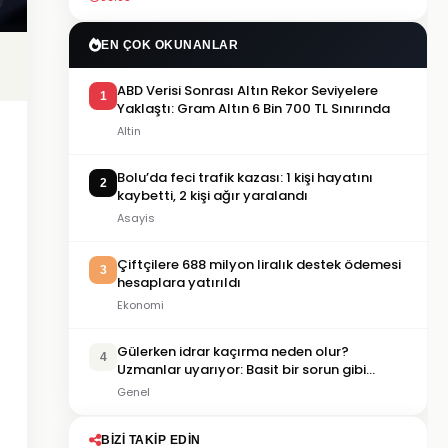
EN ÇOK OKUNANLAR
ABD Verisi Sonrası Altın Rekor Seviyelere
1
Yaklaştı: Gram Altın 6 Bin 700 TL Sınırında
Altin
Bolu’da feci trafik kazası: 1 kişi hayatını
2
kaybetti, 2 kişi ağır yaralandı
Asayis
Çiftçilere 688 milyon liralık destek ödemesi
3
hesaplara yatırıldı
Ekonomi
Gülerken idrar kaçırma neden olur?
4
Uzmanlar uyarıyor: Basit bir sorun gibi
görülmemeli
Genel
BIZI TAKIP EDIN