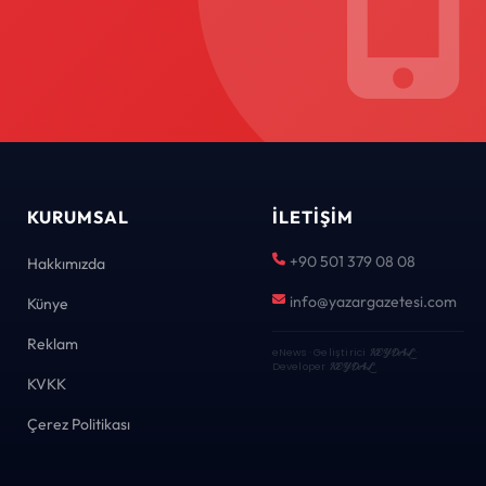
KURUMSAL
İLETIŞIM
+90 501 379 08 08
Hakkımızda
info@yazargazetesi.com
Künye
Reklam
eNews · Geliştirici
KEYDAL
·
Developer
KEYDAL
KVKK
Çerez Politikası