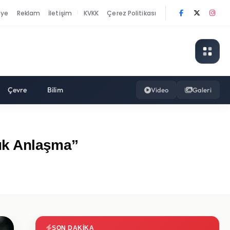
nye
Reklam
İletişim
KVKK
Çerez Politikası
|
Çevre
Bilim
Video
Galeri
yük Anlaşma”
SON DAKIKA