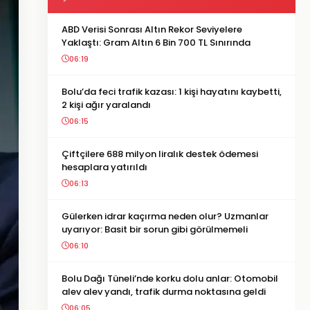
ABD Verisi Sonrası Altın Rekor Seviyelere
Yaklaştı: Gram Altın 6 Bin 700 TL Sınırında
06:19
Bolu’da feci trafik kazası: 1 kişi hayatını kaybetti,
2 kişi ağır yaralandı
06:15
Çiftçilere 688 milyon liralık destek ödemesi
hesaplara yatırıldı
06:13
Gülerken idrar kaçırma neden olur? Uzmanlar
uyarıyor: Basit bir sorun gibi görülmemeli
06:10
Bolu Dağı Tüneli’nde korku dolu anlar: Otomobil
alev alev yandı, trafik durma noktasına geldi
06:05