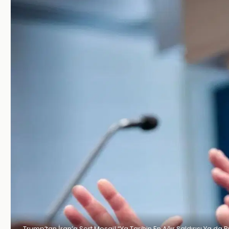
Trump’tan İran’a Sert Mesaj! “Ya Tarihin En Ağır Saldırısı Ya da