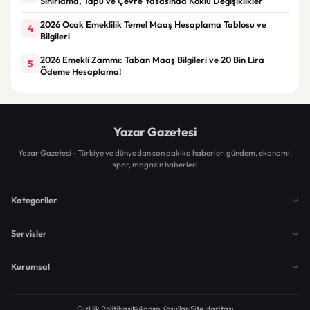
Sınırlama, Tapu ve Çevre Yasasında Köklü Değişiklikler
2026 Ocak Emeklilik Temel Maaş Hesaplama Tablosu ve
4
Bilgileri
2026 Emekli Zammı: Taban Maaş Bilgileri ve 20 Bin Lira
5
Ödeme Hesaplama!
Yazar Gazetesi
Yazar Gazetesi - Türkiye ve dünyadan son dakika haberler, gündem, ekonomi,
spor, magazin haberleri
Kategoriler
Servisler
Kurumsal
Gizlilik Politikası
Kullanım Koşulları
Site Haritası