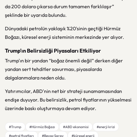
da 200 dolara çıkarsa durum tamamen farklılaşır”
şeklinde bir uyarıda bulundu.
Dünyadaki petrolün yaklaşık %20'sinin geçtiği Hürmüz
Boğazı, küresel enerji sisteminin merkezinde yer alıyor.
Trump'ın Belirsizliği Piyasaları Etkiliyor
Trump'ın bir yandan “boğaz önemli değil” derken diğer
yandan sert tehditler savurması, piyasalarda
dalgalanmalara neden oldu.
Yatırımcılar, ABD'nin net bir strateji sunamamasından
endişe duyuyor. Bu belirsizlik, petrol fiyatlarının yükselmesi
üzerinde baskı oluşturmaya devam ediyor.
#Trump
#Hürmüz Boğazı
#ABD ekonomisi
#enerji krizi
#petrol fiyatları
#Beyaz Saray
#küresel enerji