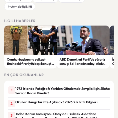
#tutum değişikliği
İLGILI HABERLER
Cumhurbaşkanına suikast
ABD Demokrat Parti’de sürpriz
İsta
timindeki firari yüzbaşı konuştu:
sonuç: Sol kanadın adayı Abdul
Oto
“İmamın talimatlarına uydum,
El-Sayed ön seçimi kazandı
çarp
pişmanım”
EN ÇOK OKUNANLAR
1972 İrlanda Fotoğrafı Yeniden Gündemde Sevgilisi İçin Silaha
1
Sarılan Kadın Kimdir?
Okullar Hangi Tarihte Açılacak? 2026 Yılı Tatil Bilgileri
2
Torba Kanun Komisyonu Onayladı: Yüksek Aidatlara
3