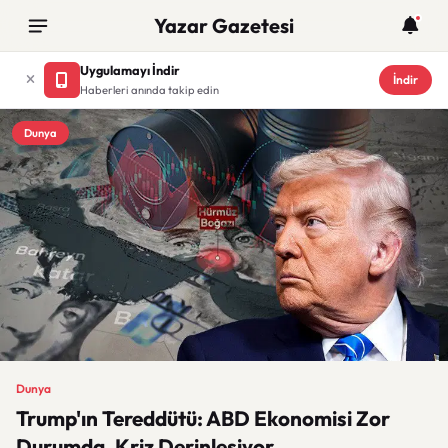
Yazar Gazetesi
Uygulamayı İndir
İndir
Haberleri anında takip edin
Dunya
Dunya
Trump'ın Tereddütü: ABD Ekonomisi Zor
Durumda, Kriz Derinleşiyor