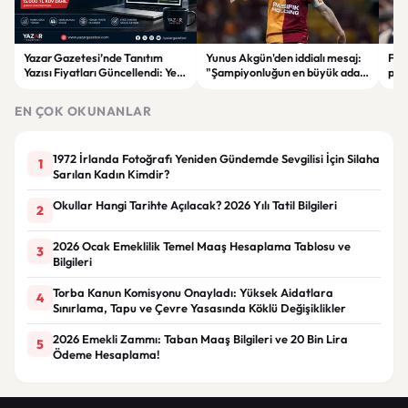
Yazar Gazetesi’nde Tanıtım
Yunus Akgün'den iddialı mesaj:
Fen
Yazısı Fiyatları Güncellendi: Yeni
"Şampiyonluğun en büyük adayı
plan
Fiyat 15 Bin TL
yine Galatasaray"
iddi
EN ÇOK OKUNANLAR
1972 İrlanda Fotoğrafı Yeniden Gündemde Sevgilisi İçin Silaha
1
Sarılan Kadın Kimdir?
Okullar Hangi Tarihte Açılacak? 2026 Yılı Tatil Bilgileri
2
2026 Ocak Emeklilik Temel Maaş Hesaplama Tablosu ve
3
Bilgileri
Torba Kanun Komisyonu Onayladı: Yüksek Aidatlara
4
Sınırlama, Tapu ve Çevre Yasasında Köklü Değişiklikler
2026 Emekli Zammı: Taban Maaş Bilgileri ve 20 Bin Lira
5
Ödeme Hesaplama!