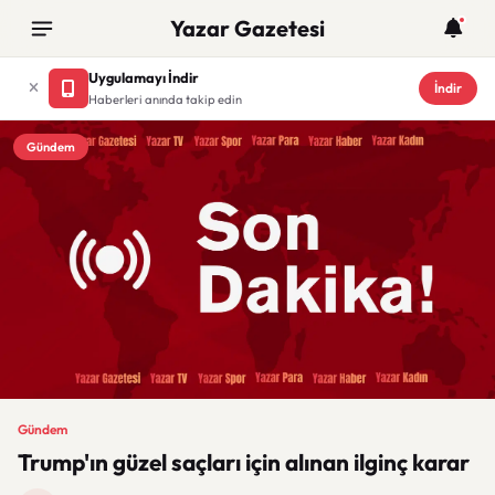
Yazar Gazetesi
Uygulamayı İndir
İndir
Haberleri anında takip edin
Gündem
Gündem
Trump'ın güzel saçları için alınan ilginç karar