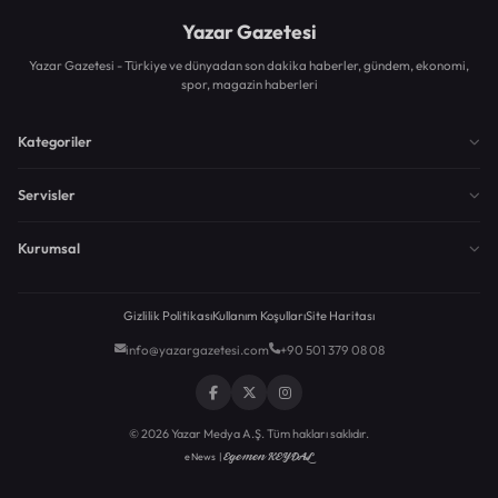
Yazar Gazetesi
Yazar Gazetesi - Türkiye ve dünyadan son dakika haberler, gündem, ekonomi,
spor, magazin haberleri
Kategoriler
Servisler
Kurumsal
Gizlilik Politikası
Kullanım Koşulları
Site Haritası
info@yazargazetesi.com
+90 501 379 08 08
© 2026 Yazar Medya A.Ş. Tüm hakları saklıdır.
Egemen KEYDAL
eNews |