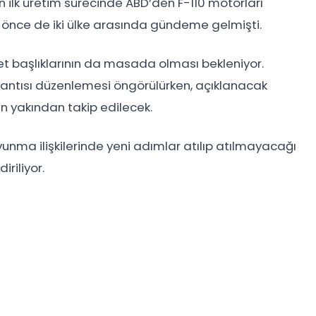
in ilk üretim sürecinde ABD’den F-110 motorları
 önce de iki ülke arasında gündeme gelmişti.
aret başlıklarının da masada olması bekleniyor.
lantısı düzenlemesi öngörülürken, açıklanacak
n yakından takip edilecek.
vunma ilişkilerinde yeni adımlar atılıp atılmayacağı
riliyor.