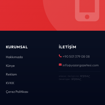
KURUMSAL
İLETIŞIM
+90 501 379 08 08
Hakkımızda
info@yazargazetesi.com
Künye
Reklam
eNews · Geliştirici
KEYDAL
·
Developer
KEYDAL
KVKK
Çerez Politikası