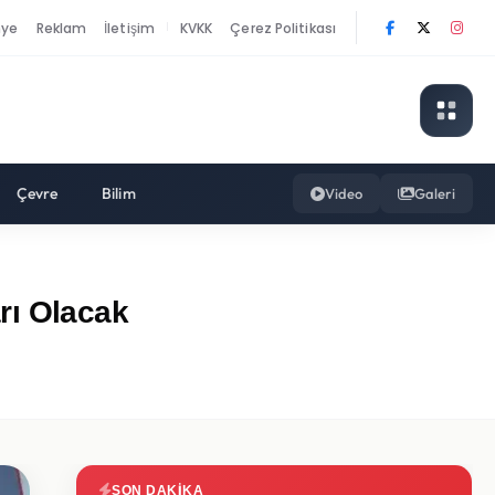
nye
Reklam
İletişim
KVKK
Çerez Politikası
|
Çevre
Bilim
Video
Galeri
rı Olacak
SON DAKIKA