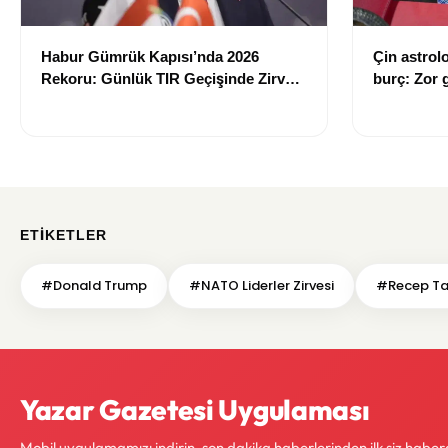
Habur Gümrük Kapısı’nda 2026
Çin astrolo
Rekoru: Günlük TIR Geçişinde Zirve
burç: Zor 
Görüldü
ETIKETLER
#Donald Trump
#NATO Liderler Zirvesi
#Recep Ta
Yazar Gazetesi Uygulaması
Mobil uygulamamızı indirin, son dakika haberlerinden ilk siz haber