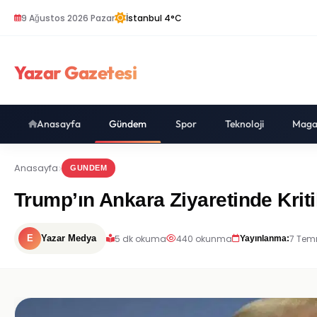
9 Ağustos 2026 Pazar
İstanbul 4°C
Yazar Gazetesi
Anasayfa
Gündem
Spor
Teknoloji
Maga
Anasayfa
GUNDEM
Trump’ın Ankara Ziyaretinde Kr
5 dk okuma
440 okunma
7 Tem
E
Yazar Medya
Yayınlanma: