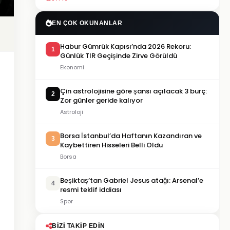
EN ÇOK OKUNANLAR
Habur Gümrük Kapısı’nda 2026 Rekoru:
1
Günlük TIR Geçişinde Zirve Görüldü
Ekonomi
Çin astrolojisine göre şansı açılacak 3 burç:
2
Zor günler geride kalıyor
Astroloji
Borsa İstanbul’da Haftanın Kazandıran ve
3
Kaybettiren Hisseleri Belli Oldu
Borsa
Beşiktaş’tan Gabriel Jesus atağı: Arsenal’e
4
resmi teklif iddiası
Spor
BIZI TAKIP EDIN