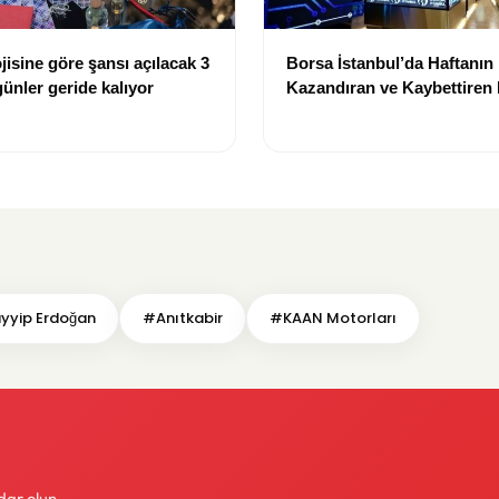
jisine göre şansı açılacak 3
Borsa İstanbul’da Haftanın
günler geride kalıyor
Kazandıran ve Kaybettiren 
Belli Oldu
yyip Erdoğan
#Anıtkabir
#KAAN Motorları
dar olun.