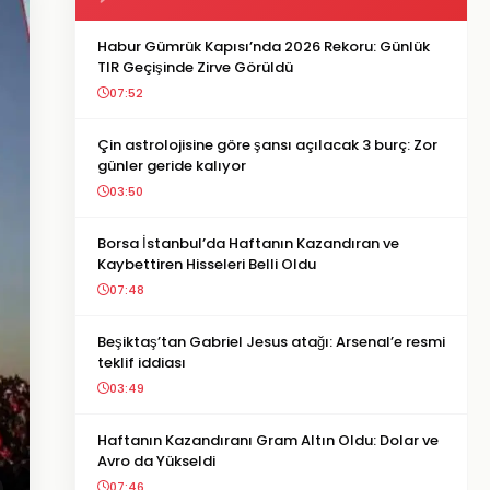
Habur Gümrük Kapısı’nda 2026 Rekoru: Günlük
TIR Geçişinde Zirve Görüldü
07:52
Çin astrolojisine göre şansı açılacak 3 burç: Zor
günler geride kalıyor
03:50
Borsa İstanbul’da Haftanın Kazandıran ve
Kaybettiren Hisseleri Belli Oldu
07:48
Beşiktaş’tan Gabriel Jesus atağı: Arsenal’e resmi
teklif iddiası
03:49
Haftanın Kazandıranı Gram Altın Oldu: Dolar ve
Avro da Yükseldi
07:46