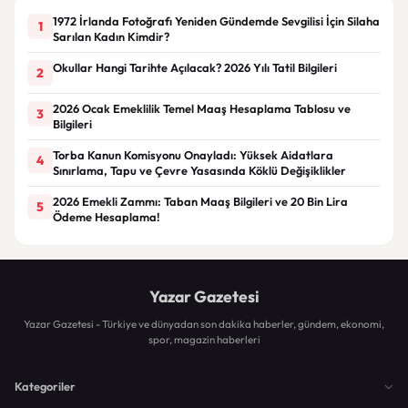
1972 İrlanda Fotoğrafı Yeniden Gündemde Sevgilisi İçin Silaha
1
Sarılan Kadın Kimdir?
Okullar Hangi Tarihte Açılacak? 2026 Yılı Tatil Bilgileri
2
2026 Ocak Emeklilik Temel Maaş Hesaplama Tablosu ve
3
Bilgileri
Torba Kanun Komisyonu Onayladı: Yüksek Aidatlara
4
Sınırlama, Tapu ve Çevre Yasasında Köklü Değişiklikler
2026 Emekli Zammı: Taban Maaş Bilgileri ve 20 Bin Lira
5
Ödeme Hesaplama!
Yazar Gazetesi
Yazar Gazetesi - Türkiye ve dünyadan son dakika haberler, gündem, ekonomi,
spor, magazin haberleri
Kategoriler