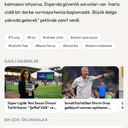
kalmasını istiyoruz. Dışarıda güvenlik sorunları var. İran'a
ciddi bir darbe vurmaya henüz başlamadık. Büyük dalga
yakında gelecek" şeklinde yanıt verdi.
#Trump
#İran
#nükleer silah
#askeri operasyon
#balistik füze
#Beyaz Saray
#Amerika
#askeri müdahale
İLGILI HABERLER
Süper Lig’de Yeni Sezon Öncesi
İsmail Kartal’dan Sturm Graz
Lül
Tarihi Karar: "Şeffaf VAR" ve
galibiyeti sonrası açıklama:
Mur
Dijital Saha İçi Takip Dönemi
“Greenwood’un kalitesini
etti
Başlıyor!
tartışmaya gerek yok”
EN ÇOK OKUNANLAR