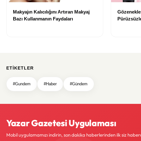
Makyajın Kalıcılığını Artıran Makyaj
Gözenekler
Bazı Kullanmanın Faydaları
Pürüzsüzle
Bazı Öneri
ETIKETLER
#Gundem
#Haber
#Gündem
Yazar Gazetesi Uygulaması
Mobil uygulamamızı indirin, son dakika haberlerinden ilk siz haber