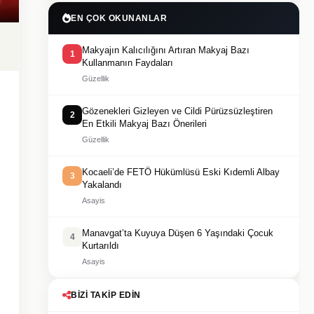
EN ÇOK OKUNANLAR
Makyajın Kalıcılığını Artıran Makyaj Bazı
1
Kullanmanın Faydaları
Güzellik
Gözenekleri Gizleyen ve Cildi Pürüzsüzleştiren
2
En Etkili Makyaj Bazı Önerileri
Güzellik
Kocaeli’de FETÖ Hükümlüsü Eski Kıdemli Albay
3
Yakalandı
Asayis
Manavgat’ta Kuyuya Düşen 6 Yaşındaki Çocuk
4
Kurtarıldı
Asayis
BIZI TAKIP EDIN