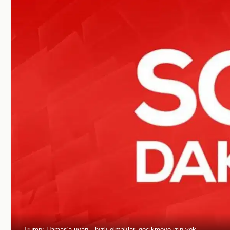
Trump: Hamas'a uyarı - hızlı olmalılar, gecikmeye izin yok.