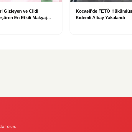
i Gizleyen ve Cildi
Kocaeli’de FETÖ Hükümlüs
ştiren En Etkili Makyaj
Kıdemli Albay Yakalandı
leri
dar olun.