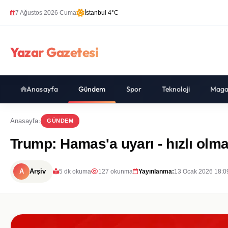
7 Ağustos 2026 Cuma
İstanbul 4°C
Yazar Gazetesi
Anasayfa
Gündem
Spor
Teknoloji
Maga
Anasayfa
GÜNDEM
Trump: Hamas'a uyarı - hızlı olma
A
Arşiv
5 dk okuma
127 okunma
Yayınlanma:
13 Ocak 2026 18:0