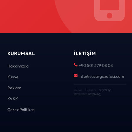
KURUMSAL
İLETIŞIM
+90 501 379 08 08
Hakkımızda
info@yazargazetesi.com
Künye
Reklam
KEYDAL
eNews · Geliştirici
·
KEYDAL
Developer
KVKK
Çerez Politikası