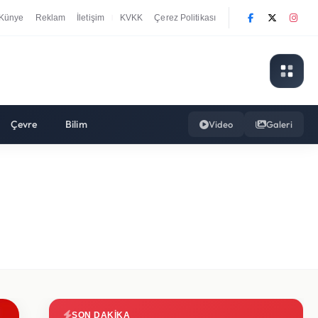
Künye
Reklam
İletişim
KVKK
Çerez Politikası
|
Çevre
Bilim
Video
Galeri
SON DAKIKA