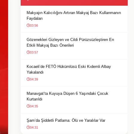
Makyajın Kalıcılığını Artıran Makyaj Bazı Kullanmanın
Faydaları
03:56
Gözenekleri Gizleyen ve Cildi Pürüzsüzleştiren En
Etkili Makyaj Bazı Önerileri
03:57
Kocaeli’de FETÖ Hükümlüsü Eski Kıdemli Albay
Yakalandı
04:39
Manavgat’ta Kuyuya Düşen 6 Yaşındaki Çocuk
Kurtarıldı
04:35
Şam’da Şiddetli Patlama: Ölü ve Yaralılar Var
04:31