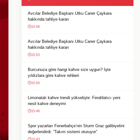
Avcılar Belediye Başkanı Utku Caner Çaykara
hakkında tahliye kararı
15:58
Avcılar Belediye Başkanı Utku Caner Çaykara
hakkında tahliye kararı
15:53
Burcunuza göre hangi kahve size uygun? İşte
yıldızlara göre kahve rehberi
15:50
Limonatalı kahve trendi yükselişte: Ferahlatıcı yeni
nesil kahve deneyimi
15:48
Spor yazarları Fenerbahçe’nin Sturm Graz galibiyetini
değerlendirdi: “Takım sistemi oturuyor”
15:43