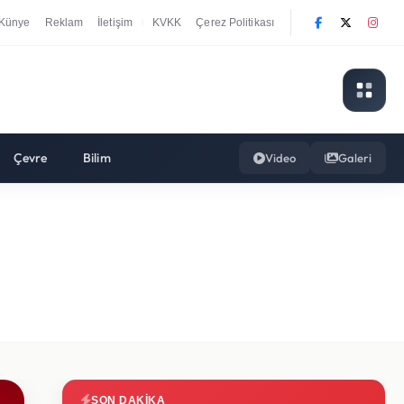
Künye
Reklam
İletişim
KVKK
Çerez Politikası
|
Çevre
Bilim
Video
Galeri
SON DAKIKA