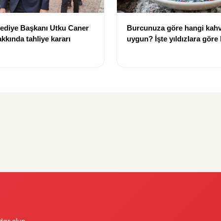
lediye Başkanı Utku Caner
Burcunuza göre hangi kahv
kkında tahliye kararı
uygun? İşte yıldızlara göre
rehberi
dar olun.