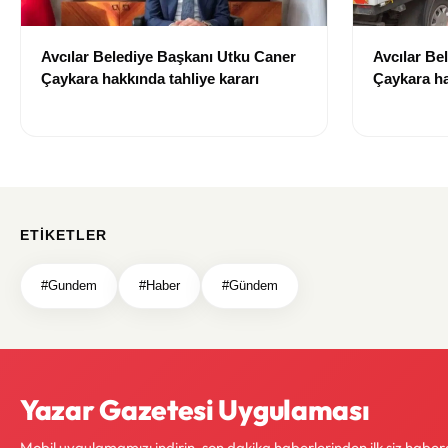
Avcılar Belediye Başkanı Utku Caner
Avcılar Be
Çaykara hakkında tahliye kararı
Çaykara ha
ETIKETLER
#Gundem
#Haber
#Gündem
Yazar Gazetesi Uygulaması
Mobil uygulamamızı indirin, son dakika haberlerinden ilk siz haber