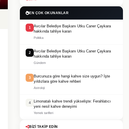
EN ÇOK OKUNANLAR
Avcılar Belediye Başkanı Utku Caner Çaykara
1
hakkında tahliye kararı
Politika
Avcılar Belediye Başkanı Utku Caner Çaykara
2
hakkında tahliye kararı
Gündem
Burcunuza göre hangi kahve size uygun? İşte
3
yıldızlara göre kahve rehberi
Astroloji
Limonatalı kahve trendi yükselişte: Ferahlatıcı
4
yeni nesil kahve deneyimi
Yemek tarifleri
BIZI TAKIP EDIN