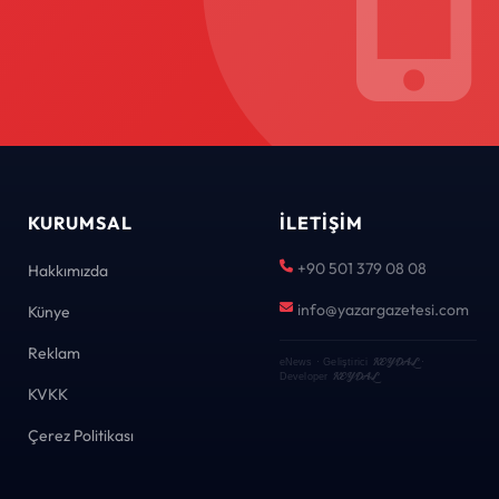
KURUMSAL
İLETIŞIM
+90 501 379 08 08
Hakkımızda
info@yazargazetesi.com
Künye
Reklam
KEYDAL
eNews · Geliştirici
·
KEYDAL
Developer
KVKK
Çerez Politikası