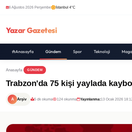
6 Ağustos 2026 Perşembe
İstanbul 4°C
Yazar Gazetesi
Anasayfa
Gündem
Spor
Teknoloji
Maga
Anasayfa
GÜNDEM
Trabzon'da 75 kişi yaylada kayb
A
Arşiv
5 dk okuma
124 okunma
Yayınlanma:
13 Ocak 2026 18:1