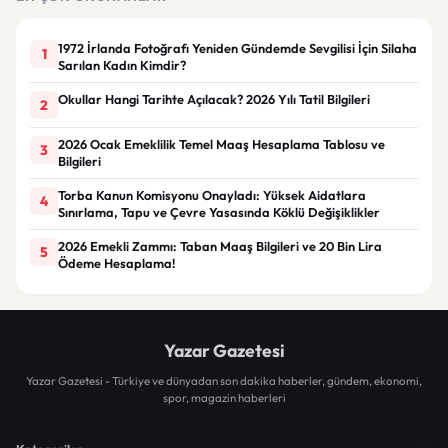
1972 İrlanda Fotoğrafı Yeniden Gündemde Sevgilisi İçin Silaha
1
Sarılan Kadın Kimdir?
Okullar Hangi Tarihte Açılacak? 2026 Yılı Tatil Bilgileri
2
2026 Ocak Emeklilik Temel Maaş Hesaplama Tablosu ve
3
Bilgileri
Torba Kanun Komisyonu Onayladı: Yüksek Aidatlara
4
Sınırlama, Tapu ve Çevre Yasasında Köklü Değişiklikler
2026 Emekli Zammı: Taban Maaş Bilgileri ve 20 Bin Lira
5
Ödeme Hesaplama!
Yazar Gazetesi
Yazar Gazetesi - Türkiye ve dünyadan son dakika haberler, gündem, ekonomi,
spor, magazin haberleri