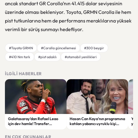
ancak standart GR Corolla’nın 41.415 dolar seviyesinin
üzerinde olması bekleniyor. Toyota, GRMN Corolla ile hem
pist tutkunlarına hem de performans meraklılarına yüksek
verimli bir sürüş sunmayı hedefliyor.
#Toyota GRMN
#Corolla güncellemesi
#300 beygir
#410 Nm tork
#pist odaklı
#otomobil yenilikleri
İLGILI HABERLER
Galatasaray’dan Rafael Leao
Hasan Can Kaya’nın programına
YÖK
için dev hamle! Transfer
katılan yabancı uyruklu kişi
yap
görüşmeleri başladı
çalışma izni olmadığı
dök
gerekçesiyle gözaltına alındı
EN ÇOK OKUNANLAR