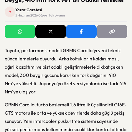
Yazar Gazetesi
Y
5 Haziran 2026 06:44 · 1 dk okuma
Toyota, performans modeli GRMN Corolla’yı yeni teknik
güncellemelerle duyurdu. Arka koltukların kaldırılması,
ağırlık azaltımı ve pist odaklı geliştirmelerle dikkat çeken
model, 300 beygir gücünü korurken tork değerini 410
Nm’ye yükseltti. Japonya’ya özel versiyonlarda ise tork 415
Nm’ye ulaşıyor.
GRMN Corolla, turbo beslemeli 1.6 litrelik üç silindirli G16E-
GTS motoru ile orta ve yüksek devirlerde daha güçlü çekiş
sunuyor. Yeni intercooler püskürtme sistemi sayesinde
yüksek performans kullanımında sıcaklıklar kontrol altında