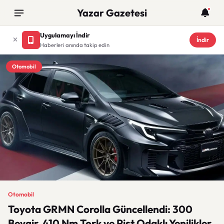
Yazar Gazetesi
Uygulamayı İndir
İndir
Haberleri anında takip edin
Otomobil
Otomobil
Toyota GRMN Corolla Güncellendi: 300
Beygir, 410 Nm Tork ve Pist Odaklı Yenilikler