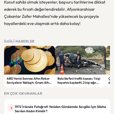
Konut sahibi olmak isteyenler, başvuru tarihlerine dikkat
ederek bu fırsatı değerlendirebilir. Afyonkarahisar
Çobanlar Zafer Mahallesi’nde yükselecek bu projeyle
hayallerdeki eve ulaşmak artık daha kolay!
İLGILI HABERLER
ABD Verisi Sonrası Altın Rekor
Bolu’da feci trafik kazası: 1 kişi
Çift
Seviyelere Yaklaştı: Gram Altın
hayatını kaybetti, 2 kişi ağır
des
6 Bin 700 TL Sınırında
yaralandı
yatı
EN ÇOK OKUNANLAR
1972 İrlanda Fotoğrafı Yeniden Gündemde Sevgilisi İçin Silaha
1
Sarılan Kadın Kimdir?