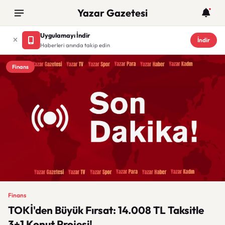
Yazar Gazetesi
Uygulamayı İndir
İndir
Haberleri anında takip edin
Finans
Finans
TOKİ'den Büyük Fırsat: 14.008 TL Taksitle
3+1 Konut Projesi!