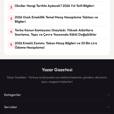
Okullar Hangi Tarihte Açılacak? 2026 Yılı Tatil Bilgileri
2
2026 Ocak Emeklilik Temel Maaş Hesaplama Tablosu ve
3
Bilgileri
Torba Kanun Komisyonu Onayladı: Yüksek Aidatlara
4
Sınırlama, Tapu ve Çevre Yasasında Köklü Değişiklikler
2026 Emekli Zammı: Taban Maaş Bilgileri ve 20 Bin Lira
5
Ödeme Hesaplama!
Yazar Gazetesi
Yazar Gazetesi - Türkiye ve dünyadan son dakika haberler, gündem, ekonomi,
spor, magazin haberleri
Kategoriler
Servisler