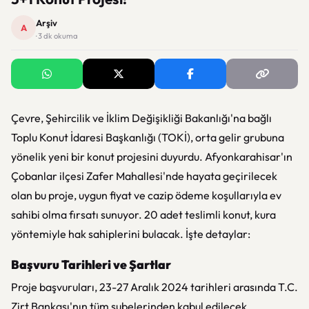
Arşiv
A
· 3 dk okuma
Çevre, Şehircilik ve İklim Değişikliği Bakanlığı'na bağlı
Toplu Konut İdaresi Başkanlığı (TOKİ), orta gelir grubuna
yönelik yeni bir konut projesini duyurdu. Afyonkarahisar'ın
Çobanlar ilçesi Zafer Mahallesi'nde hayata geçirilecek
olan bu proje, uygun fiyat ve cazip ödeme koşullarıyla ev
sahibi olma fırsatı sunuyor. 20 adet teslimli konut, kura
yöntemiyle hak sahiplerini bulacak. İşte detaylar:
Başvuru Tarihleri ve Şartlar
Proje başvuruları, 23-27 Aralık 2024 tarihleri arasında T.C.
Zirt Bankası'nın tüm şubelerinden kabul edilecek.