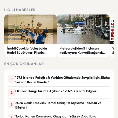
İLGILI HABERLER
İzmirli Çocuklar Voleybolda
Meteoroloji'den 5 il için sarı
Yaz
Hedef Büyütüyor: Filenin
kodlu uyarı: Kuvvetli sağanak
Spon
Sultanları İlham Kaynağı Oldu
ve fırtına geliyor
Günc
EN ÇOK OKUNANLAR
1972 İrlanda Fotoğrafı Yeniden Gündemde Sevgilisi İçin Silaha
1
Sarılan Kadın Kimdir?
Okullar Hangi Tarihte Açılacak? 2026 Yılı Tatil Bilgileri
2
2026 Ocak Emeklilik Temel Maaş Hesaplama Tablosu ve
3
Bilgileri
Torba Kanun Komisyonu Onayladı: Yüksek Aidatlara
4