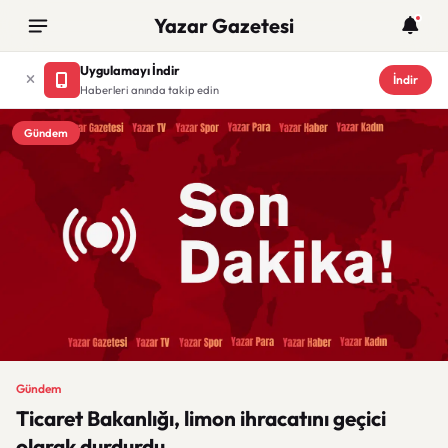
Yazar Gazetesi
Uygulamayı İndir
İndir
Haberleri anında takip edin
Gündem
Gündem
Ticaret Bakanlığı, limon ihracatını geçici
olarak durdurdu