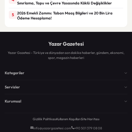
Sınırlama, Tapu ve Çevre Yasasında Köklü Değişiklikler
2026 Emekli Zammı: Taban Maaş Bilgileri ve 20 Bin Lira
5
Ödeme Hesaplama!
Yazar Gazetesi
Yazar Gazetesi - Türkiye ve dünyadan son dakika haberler, gündem, ekonomi,
spor, magazin haberleri
Kategoriler
Servisler
Kurumsal
Gizlilik Politikası
Kullanım Koşulları
Site Haritası
info@yazargazetesi.com
+90 501 379 08 08