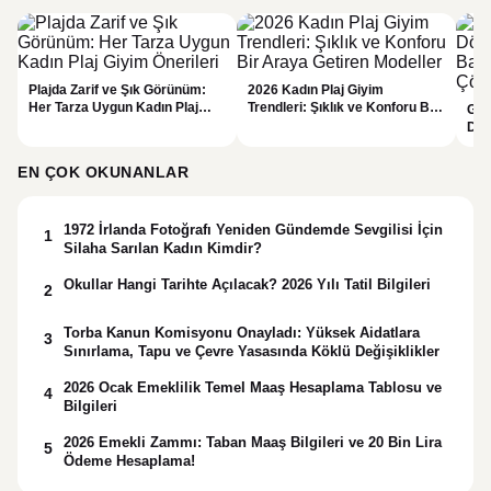
Plajda Zarif ve Şık Görünüm:
2026 Kadın Plaj Giyim
Her Tarza Uygun Kadın Plaj
Trendleri: Şıklık ve Konforu Bir
Güz
Giyim Önerileri
Araya Getiren Modeller
Dön
Bak
Çöz
EN ÇOK OKUNANLAR
1972 İrlanda Fotoğrafı Yeniden Gündemde Sevgilisi İçin
1
Silaha Sarılan Kadın Kimdir?
Okullar Hangi Tarihte Açılacak? 2026 Yılı Tatil Bilgileri
2
Torba Kanun Komisyonu Onayladı: Yüksek Aidatlara
3
Sınırlama, Tapu ve Çevre Yasasında Köklü Değişiklikler
2026 Ocak Emeklilik Temel Maaş Hesaplama Tablosu ve
4
Bilgileri
2026 Emekli Zammı: Taban Maaş Bilgileri ve 20 Bin Lira
5
Ödeme Hesaplama!