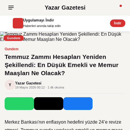
Yazar Gazetesi
Uygulamayı İndir
İndir
Haberleri anında takip edin
Gundem
Gundem
Temmuz Zammı Hesapları Yeniden
Şekillendi: En Düşük Emekli ve Memur
Maaşları Ne Olacak?
Yazar Gazetesi
Y
19 Mayıs 2026 00:12 · 1 dk okuma
Merkez Bankası'nın enflasyon hedefini yüzde 24’e revize