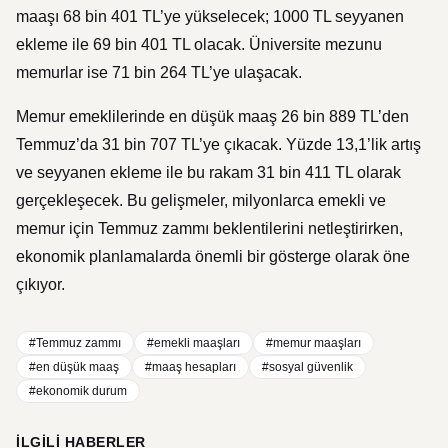
maaşı 68 bin 401 TL’ye yükselecek; 1000 TL seyyanen
ekleme ile 69 bin 401 TL olacak. Üniversite mezunu
memurlar ise 71 bin 264 TL’ye ulaşacak.
Memur emeklilerinde en düşük maaş 26 bin 889 TL’den
Temmuz’da 31 bin 707 TL’ye çıkacak. Yüzde 13,1’lik artış
ve seyyanen ekleme ile bu rakam 31 bin 411 TL olarak
gerçekleşecek. Bu gelişmeler, milyonlarca emekli ve
memur için Temmuz zammı beklentilerini netleştirirken,
ekonomik planlamalarda önemli bir gösterge olarak öne
çıkıyor.
#Temmuz zammı
#emekli maaşları
#memur maaşları
#en düşük maaş
#maaş hesapları
#sosyal güvenlik
#ekonomik durum
İLGILI HABERLER