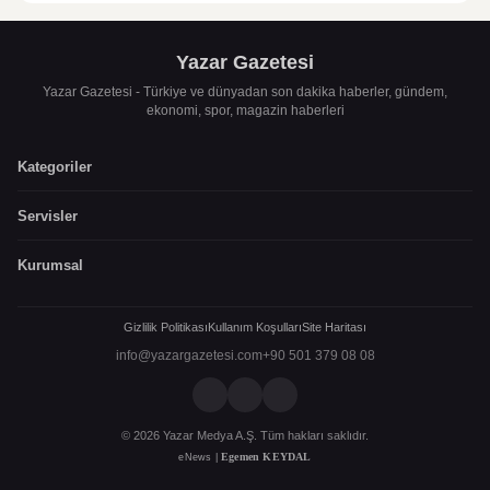
Yazar Gazetesi
Yazar Gazetesi - Türkiye ve dünyadan son dakika haberler, gündem,
ekonomi, spor, magazin haberleri
Kategoriler
Servisler
Kurumsal
Gizlilik Politikası
Kullanım Koşulları
Site Haritası
info@yazargazetesi.com
+90 501 379 08 08
© 2026 Yazar Medya A.Ş. Tüm hakları saklıdır.
Egemen KEYDAL
eNews |