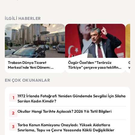
İLGILI HABERLER
Trabzon Dünya Ticaret
Özgür Özel’den “Terörsüz
Göz
Merkezi'nde Yeni Dönem:
Türkiye” çerçeve yasa teklifine
ve 
Mahkeme Süreci Bitti,
tepki: “Meselenin ruhuna
men
Trabzon'un Dev Projesi Ne
aykırı”
EN ÇOK OKUNANLAR
Zaman Tamamlanacak?
1972 İrlanda Fotoğrafı Yeniden Gündemde Sevgilisi İçin Silaha
1
Sarılan Kadın Kimdir?
Okullar Hangi Tarihte Açılacak? 2026 Yılı Tatil Bilgileri
2
Torba Kanun Komisyonu Onayladı: Yüksek Aidatlara
3
Sınırlama, Tapu ve Çevre Yasasında Köklü Değişiklikler