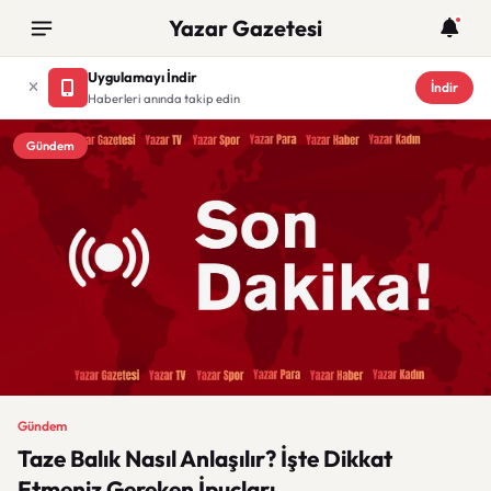
Yazar Gazetesi
Uygulamayı İndir
İndir
Haberleri anında takip edin
Gündem
Gündem
Taze Balık Nasıl Anlaşılır? İşte Dikkat
Etmeniz Gereken İpuçları