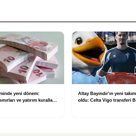
eminde yeni dönem:
Altay Bayındır'ın yeni takımı
nırları ve yatırım kuralları
oldu: Celta Vigo transferi Bi
Göregen videosuyla duyur