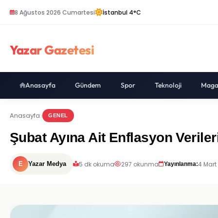
8 Ağustos 2026 Cumartesi
İstanbul 4°C
Yazar Gazetesi
Anasayfa
Gündem
Spor
Teknoloji
Maga
Anasayfa
GENEL
Şubat Ayına Ait Enflasyon Verile
5 dk okuma
297 okunma
4 Mart
E
Yazar Medya
Yayınlanma: