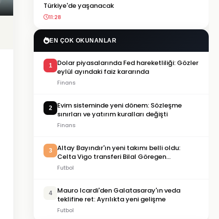
Türkiye'de yaşanacak
11:28
EN ÇOK OKUNANLAR
Dolar piyasalarında Fed hareketliliği: Gözler
1
eylül ayındaki faiz kararında
Finans
Evim sisteminde yeni dönem: Sözleşme
2
sınırları ve yatırım kuralları değişti
Finans
Altay Bayındır'ın yeni takımı belli oldu:
3
Celta Vigo transferi Bilal Göregen
videosuyla duyuruldu
Futbol
Mauro Icardi'den Galatasaray'ın veda
4
teklifine ret: Ayrılıkta yeni gelişme
Futbol