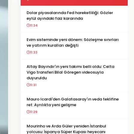
Dolar piyasalarında Fed hareketliliği: Gözler
eylül ayındaki faiz kararında
11:34
Evim sisteminde yeni dönem: Sözleşme sınırları
ve yatırım kuralları değişti
11:33
Altay Bayındır'ın yeni takımı belli oldu: Celta
Vigo transferi Bilal Göregen videosuyla
duyuruldu
11:31
Mauro Icardi'den Galatasaray'ın veda teklifine
ret: Ayrılıkta yeni gelişme
11:29
Mourinho ve Arda Güler yeniden İstanbul
yolcusu: İspanya Süper Kupası heyecanı