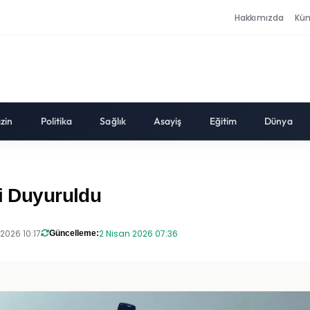
Hakkımızda
Kü
zin
Politika
Sağlık
Asayiş
Eğitim
Dünya
ri Duyuruldu
 2026 10:17
2 Nisan 2026 07:36
Güncelleme: