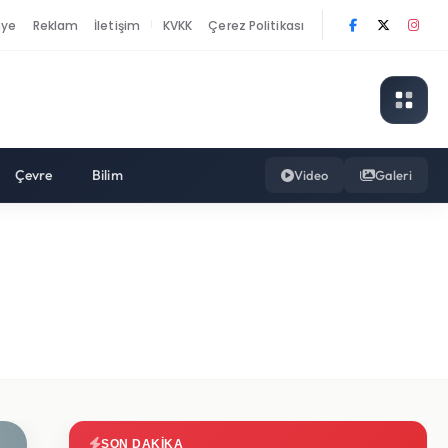
nye
Reklam
İletişim
KVKK
Çerez Politikası
|
Çevre
Bilim
Video
Galeri
SON DAKIKA