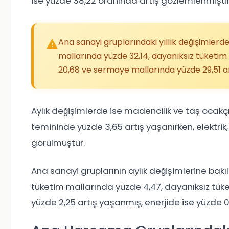
ise yüzde 38,22 oranında artış gözlemlenmiştir
Ana sanayi gruplarındaki yıllık değişimlerd
mallarında yüzde 32,14, dayanıksız tüketim
20,68 ve sermaye mallarında yüzde 29,51 ar
Aylık değişimlerde ise madencilik ve taş ocakçı
temininde yüzde 3,65 artış yaşanırken, elektri
görülmüştür.
Ana sanayi gruplarının aylık değişimlerine bakı
tüketim mallarında yüzde 4,47, dayanıksız tü
yüzde 2,25 artış yaşanmış, enerjide ise yüzde 