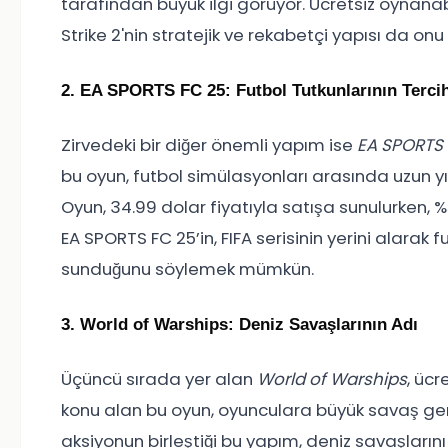
tarafından büyük ilgi görüyor. Ücretsiz oynanabil
Strike 2'nin stratejik ve rekabetçi yapısı da onu 
2. EA SPORTS FC 25: Futbol Tutkunlarının Tercih
Zirvedeki bir diğer önemli yapım ise
EA SPORTS 
bu oyun, futbol simülasyonları arasında uzun y
Oyun, 34.99 dolar fiyatıyla satışa sunulurken, %5
EA SPORTS FC 25’in, FIFA serisinin yerini alarak 
sunduğunu söylemek mümkün.
3. World of Warships: Deniz Savaşlarının Adı
Üçüncü sırada yer alan
World of Warships
, ücr
konu alan bu oyun, oyunculara büyük savaş gem
aksiyonun birleştiği bu yapım, deniz savaşlarını