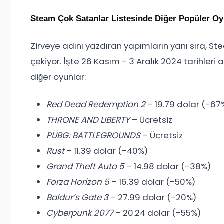
Steam Çok Satanlar Listesinde Diğer Popüler Oy
Zirveye adını yazdıran yapımların yanı sıra, St
çekiyor. İşte 26 Kasım - 3 Aralık 2024 tarihler
diğer oyunlar:
Red Dead Redemption 2
– 19.79 dolar (-67
THRONE AND LIBERTY
– Ücretsiz
PUBG: BATTLEGROUNDS
– Ücretsiz
Rust
– 11.39 dolar (-40%)
Grand Theft Auto 5
– 14.98 dolar (-38%)
Forza Horizon 5
– 16.39 dolar (-50%)
Baldur’s Gate 3
– 27.99 dolar (-20%)
Cyberpunk 2077
– 20.24 dolar (-55%)