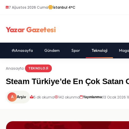
7 Ağustos 2026 Cuma
İstanbul 4°C
Yazar Gazetesi
Anasayfa
Gündem
Spor
Teknoloji
Maga
Anasayfa
TEKNOLOJI
Steam Türkiye’de En Çok Satan O
5 dk okuma
142 okunma
13 Ocak 2026 1
A
Arşiv
Yayınlanma: