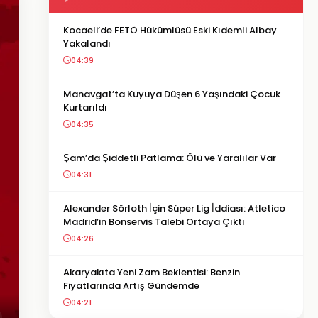
Kocaeli’de FETÖ Hükümlüsü Eski Kıdemli Albay
Yakalandı
04:39
Manavgat’ta Kuyuya Düşen 6 Yaşındaki Çocuk
Kurtarıldı
04:35
Şam’da Şiddetli Patlama: Ölü ve Yaralılar Var
04:31
Alexander Sörloth İçin Süper Lig İddiası: Atletico
Madrid’in Bonservis Talebi Ortaya Çıktı
04:26
Akaryakıta Yeni Zam Beklentisi: Benzin
Fiyatlarında Artış Gündemde
04:21