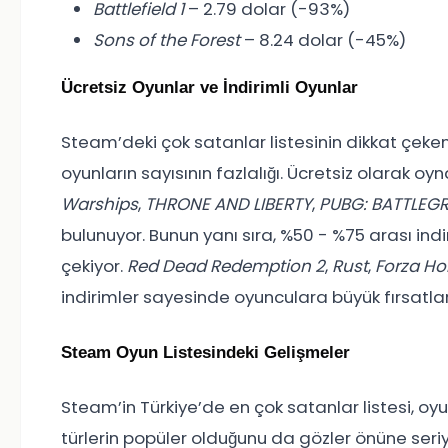
Battlefield 1
– 2.79 dolar (-93%)
Sons of the Forest
– 8.24 dolar (-45%)
Ücretsiz Oyunlar ve İndirimli Oyunlar
Steam’deki çok satanlar listesinin dikkat çeken bi
oyunların sayısının fazlalığı. Ücretsiz olarak 
Warships
,
THRONE AND LIBERTY
,
PUBG: BATTLEG
bulunuyor. Bunun yanı sıra, %50 - %75 arası indi
çekiyor.
Red Dead Redemption 2
,
Rust
,
Forza Ho
indirimler sayesinde oyunculara büyük fırsatla
Steam Oyun Listesindeki Gelişmeler
Steam’in Türkiye’de en çok satanlar listesi, oyun
türlerin popüler olduğunu da gözler önüne seriyo