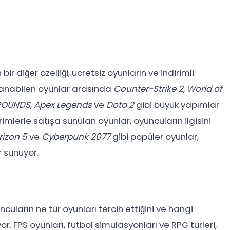
r diğer özelliği, ücretsiz oyunların ve indirimli
oynanabilen oyunlar arasında
Counter-Strike 2
,
World of
ROUNDS
,
Apex Legends
ve
Dota 2
gibi büyük yapımlar
rimlerle satışa sunulan oyunlar, oyuncuların ilgisini
rizon 5
ve
Cyberpunk 2077
gibi popüler oyunlar,
r sunuyor.
cuların ne tür oyunları tercih ettiğini ve hangi
r. FPS oyunları, futbol simülasyonları ve RPG türleri,