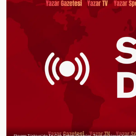
Steam Türkiye’de En Çok Satan Oyunlar: Zirvede Hangi Yapıml