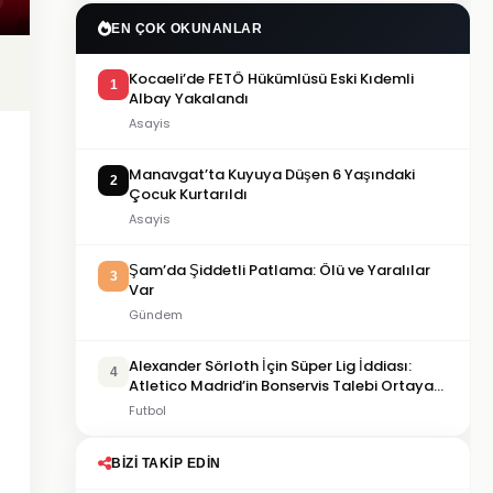
EN ÇOK OKUNANLAR
Kocaeli’de FETÖ Hükümlüsü Eski Kıdemli
1
Albay Yakalandı
Asayis
Manavgat’ta Kuyuya Düşen 6 Yaşındaki
2
Çocuk Kurtarıldı
Asayis
Şam’da Şiddetli Patlama: Ölü ve Yaralılar
3
Var
Gündem
Alexander Sörloth İçin Süper Lig İddiası:
4
Atletico Madrid’in Bonservis Talebi Ortaya
Çıktı
Futbol
BIZI TAKIP EDIN