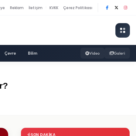
nye
Reklam
İletişim
KVKK
Çerez Politikası
|
Çevre
Bilim
Video
Galeri
r?
SON DAKIKA