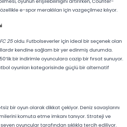
mesi, oyunun erişilebilirliğini artırırken, Counter-
özellikle e-spor meraklıları için vazgeçilmez kılıyor.
i
FC 25
oldu. Futbolseverler için ideal bir seçenek olan
ıllardır kendine sağlam bir yer edinmiş durumda.
0’lik bir indirimle oyunculara cazip bir fırsat sunuyor.
futbol oyunları kategorisinde güçlü bir alternatif
etsiz bir oyun olarak dikkat çekiyor. Deniz savaşlarını
ilerini komuta etme imkanı tanıyor. Strateji ve
 seven oyuncular tarafından sıklıkla tercih ediliyor.